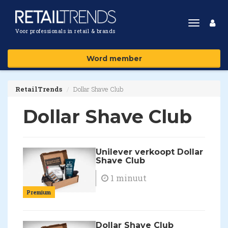
Toggle
Voor professionals in retail & brands
navigat
Word member
RetailTrends
Dollar Shave Club
Dollar Shave Club
Unilever verkoopt Dollar
Shave Club
1 minuut
Premium
Dollar Shave Club