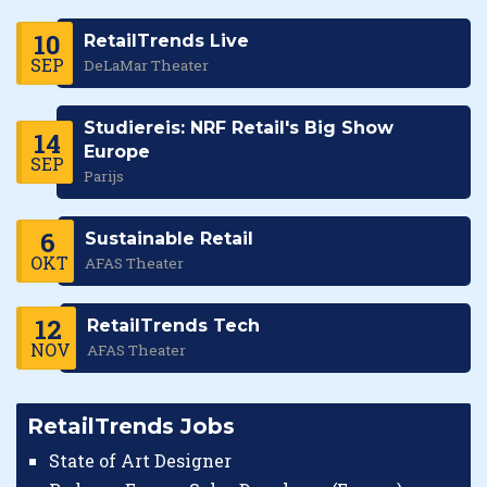
10
RetailTrends Live
SEP
DeLaMar Theater
Studiereis: NRF Retail's Big Show
14
Europe
SEP
Parijs
6
Sustainable Retail
OKT
AFAS Theater
12
RetailTrends Tech
NOV
AFAS Theater
RetailTrends Jobs
State of Art Designer