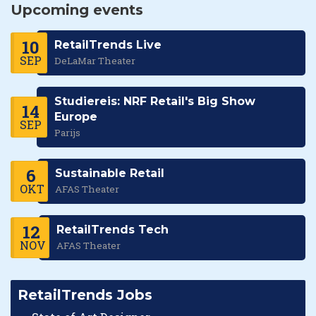
Upcoming events
10
RetailTrends Live
SEP
DeLaMar Theater
Studiereis: NRF Retail's Big Show
14
Europe
SEP
Parijs
6
Sustainable Retail
OKT
AFAS Theater
12
RetailTrends Tech
NOV
AFAS Theater
RetailTrends Jobs