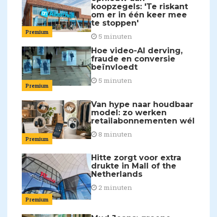
koopzegels: 'Te riskant
om er in één keer mee
te stoppen'
Premium
5 minuten
Hoe video-AI derving,
fraude en conversie
beïnvloedt
5 minuten
Premium
Van hype naar houdbaar
model: zo werken
retailabonnementen wél
8 minuten
Premium
Hitte zorgt voor extra
drukte in Mall of the
Netherlands
2 minuten
Premium