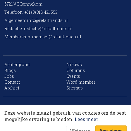
6721 VC Bennekom
Telefoon: +31 (0) 318 431 553
Algemeen:
info@retailtrends.nl
Redactie:
redactie@retailtrends.nl
Membership:
member@retailtrends.nl
Achtergrond
Nieuws
Blogs
Columns
Jobs
Events
Contact
Word member
Archief
Sitemap
10 collega’s
Website is powered by
Deze website maakt gebruik van cookies om de best
Korting op events
mogelijke ervaring te bieden.
Lees meer
Accepteren
Weigeren