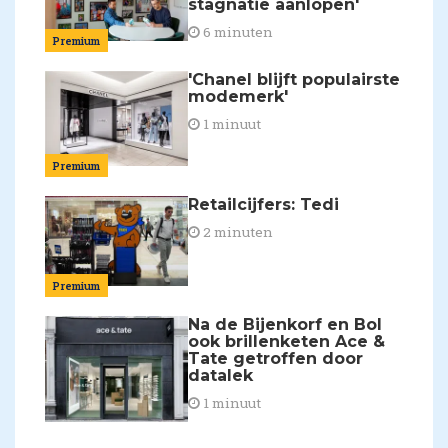
stagnatie aanlopen'
6 minuten
Premium
'Chanel blijft populairste
modemerk'
1 minuut
Premium
Retailcijfers: Tedi
2 minuten
Premium
Na de Bijenkorf en Bol
ook brillenketen Ace &
Tate getroffen door
datalek
1 minuut