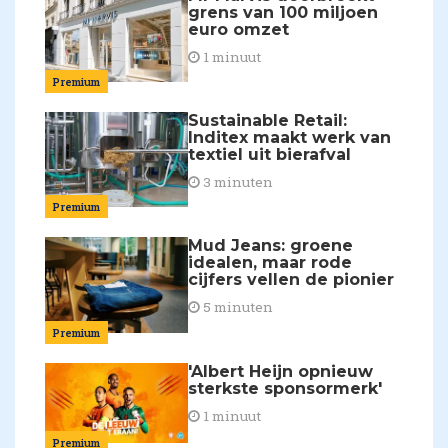
grens van 100 miljoen
euro omzet
1 minuut
Premium
Sustainable Retail:
Inditex maakt werk van
textiel uit bierafval
3 minuten
Premium
Mud Jeans: groene
idealen, maar rode
cijfers vellen de pionier
5 minuten
Premium
'Albert Heijn opnieuw
sterkste sponsormerk'
1 minuut
Premium