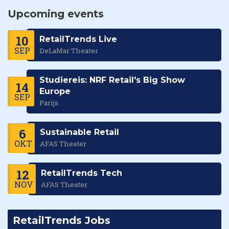
Upcoming events
10
RetailTrends Live
SEP
DeLaMar Theater
Studiereis: NRF Retail's Big Show
14
Europe
SEP
Parijs
6
Sustainable Retail
OKT
AFAS Theater
12
RetailTrends Tech
NOV
AFAS Theater
RetailTrends Jobs