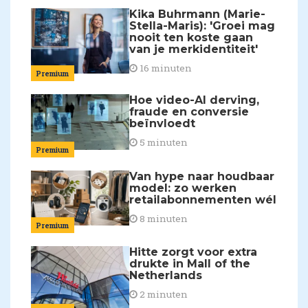
Kika Buhrmann (Marie-
Stella-Maris): 'Groei mag
nooit ten koste gaan
van je merkidentiteit'
16 minuten
Premium
Hoe video-AI derving,
fraude en conversie
beïnvloedt
5 minuten
Premium
Van hype naar houdbaar
model: zo werken
retailabonnementen wél
8 minuten
Premium
Hitte zorgt voor extra
drukte in Mall of the
Netherlands
2 minuten