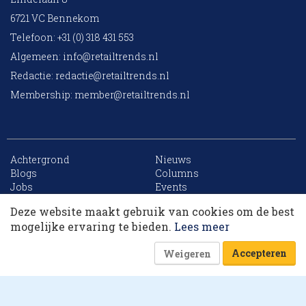
6721 VC Bennekom
Telefoon: +31 (0) 318 431 553
Algemeen:
info@retailtrends.nl
Redactie:
redactie@retailtrends.nl
Membership:
member@retailtrends.nl
Achtergrond
Nieuws
10 collega’s
Blogs
Columns
Jobs
Events
Contact
Word member
Deze website maakt gebruik van cookies om de best
Archief
Sitemap
Korting op events
mogelijke ervaring te bieden.
Lees meer
Accepteren
Weigeren
Website is powered by