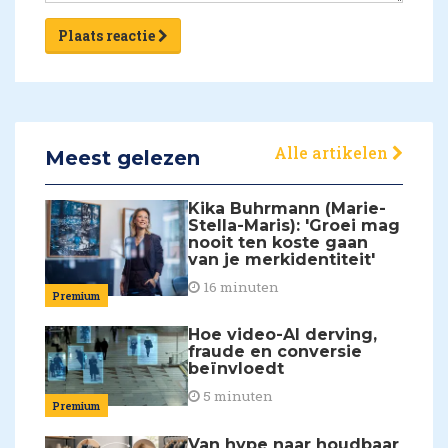
Plaats reactie
Alle artikelen
Meest gelezen
Kika Buhrmann (Marie-
Stella-Maris): 'Groei mag
nooit ten koste gaan
van je merkidentiteit'
16 minuten
Premium
Hoe video-AI derving,
fraude en conversie
beïnvloedt
5 minuten
Premium
Van hype naar houdbaar