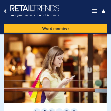
Toggle
Voor professionals in retail & brands
navigat
Word member