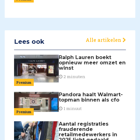
Alle artikelen
Lees ook
Ralph Lauren boekt
opnieuw meer omzet en
winst
2 minuten
Premium
Pandora haalt Walmart-
topman binnen als cfo
1 minuut
Premium
Aantal registraties
frauderende
retailmedewerkers in
2025 licht gedaald