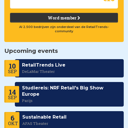
Word member
Al 2.500 bedrijven zijn onderdeel van de RetailTrends-
community
Upcoming events
10
RetailTrends Live
SEP
DeLaMar Theater
Studiereis: NRF Retail's Big Show
14
Europe
SEP
Parijs
6
Sustainable Retail
OKT
AFAS Theater