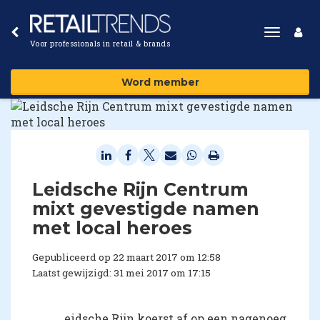
Toggle
Voor professionals in retail & brands
navigat
Word member
​Leidsche Rijn Centrum
mixt gevestigde namen
met local heroes
Gepubliceerd op 22 maart 2017 om 12:58
Laatst gewijzigd: 31 mei 2017 om 17:15
eidsche Rijn koerst af op een nagenoeg