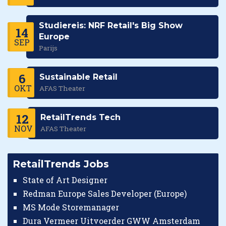
Studiereis: NRF Retail's Big Show
14
Europe
SEP
Parijs
6
Sustainable Retail
OKT
AFAS Theater
12
RetailTrends Tech
NOV
AFAS Theater
RetailTrends Jobs
State of Art Designer
Redman Europe Sales Developer (Europe)
MS Mode Storemanager
Dura Vermeer Uitvoerder GWW Amsterdam