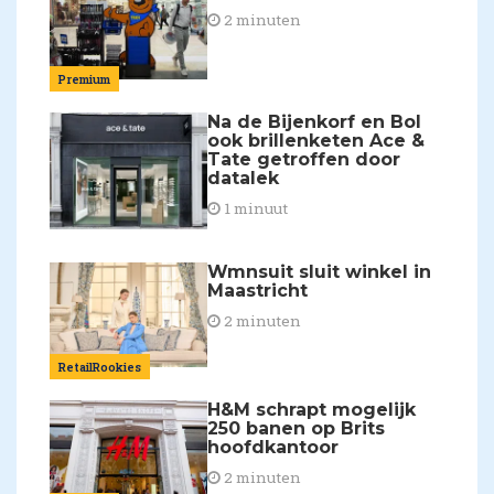
2 minuten
Premium
Na de Bijenkorf en Bol
ook brillenketen Ace &
Tate getroffen door
datalek
1 minuut
Wmnsuit sluit winkel in
Maastricht
2 minuten
RetailRookies
H&M schrapt mogelijk
250 banen op Brits
hoofdkantoor
2 minuten