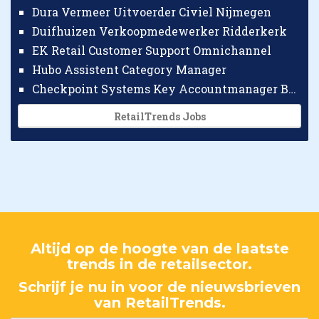
Dura Vermeer Uitvoerder Civiel Nijmegen
Duifhuizen Verkoopmedewerker Ridderkerk
EK Retail Customer Support Omnichannel
Hubo Assistent Category Manager
Checkpoint Systems Key Accountmanager Benelux
RetailTrends Jobs
Altijd op de hoogte van de laatste
trends in de retailsector.
Schrijf je nu in voor de nieuwsbrieven
van RetailTrends.