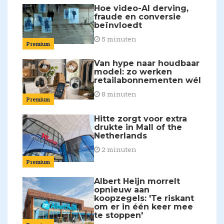
Hoe video-AI derving,
fraude en conversie
beïnvloedt
5 minuten
Premium
Van hype naar houdbaar
model: zo werken
retailabonnementen wél
8 minuten
Premium
Hitte zorgt voor extra
drukte in Mall of the
Netherlands
2 minuten
Premium
Albert Heijn morrelt
opnieuw aan
koopzegels: 'Te riskant
om er in één keer mee
te stoppen'