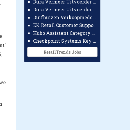
Dura Vermeer Uitvoerder GWW Amsterdam
r
Dura Vermeer Uitvoerder Civiel Nijmegen
Duifhuizen Verkoopmedewerker Ridderkerk
EK Retail Customer Support Omnichannel
Hubo Assistent Category Manager
e
Checkpoint Systems Key Accountmanager Benelux
nt’
RetailTrends Jobs
ij
uwe
n