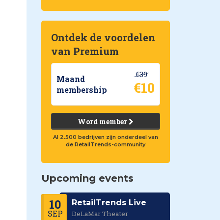
Ontdek de voordelen
van Premium
€39
Maand
€10
membership
Word member
Al 2.500 bedrijven zijn onderdeel van
de RetailTrends-community
Upcoming events
10
RetailTrends Live
SEP
DeLaMar Theater