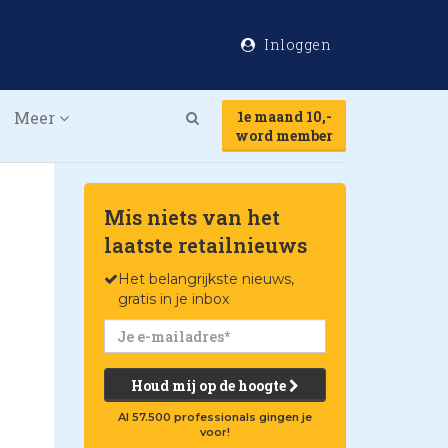
Inloggen
Meer
1e maand 10,-
Search
word member
Mis niets van het
laatste retailnieuws
Het belangrijkste nieuws,
gratis in je inbox
Houd mij op de hoogte
Al 57.500 professionals gingen je
voor!