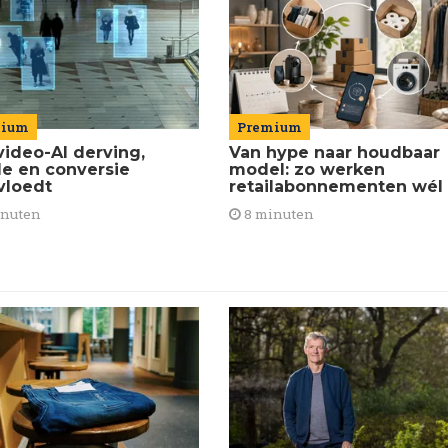
Premium
mium
Van hype naar houdbaar
video-AI derving,
model: zo werken
de en conversie
retailabonnementen wél
vloedt
8 minuten
inuten