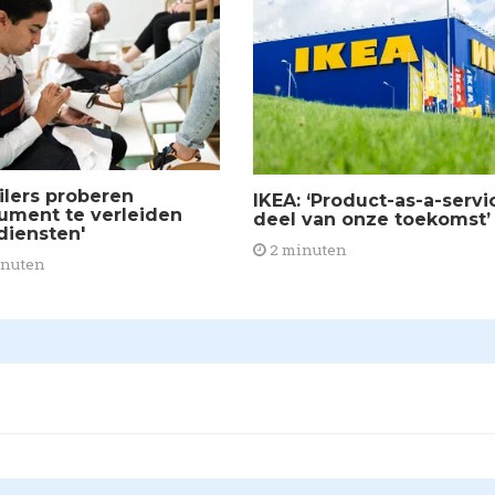
ilers proberen
​IKEA: ‘Product-as-a-servi
ument te verleiden
deel van onze toekomst’
diensten'
2 minuten
inuten