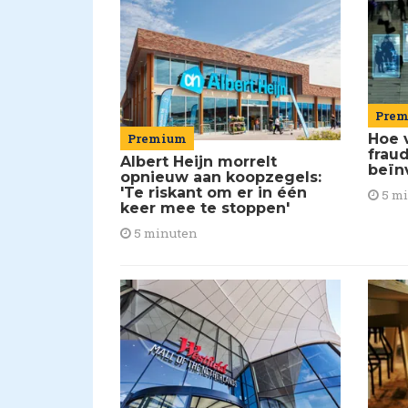
Pre
Premium
Hoe 
frau
Albert Heijn morrelt
beïn
opnieuw aan koopzegels:
'Te riskant om er in één
5 m
keer mee te stoppen'
5 minuten