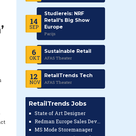
Studiereis: NRF
14
Retail's Big Show
’
SEP
Europe
Parijs
6
Sustainable Retail
OKT
AFAS Theater
12
RetailTrends Tech
n
NOV
AFAS Theater
RetailTrends Jobs
.
State of Art Designer
Redman Europe Sales Developer (Europe)
act
MS Mode Storemanager