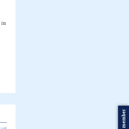
 in
Word member