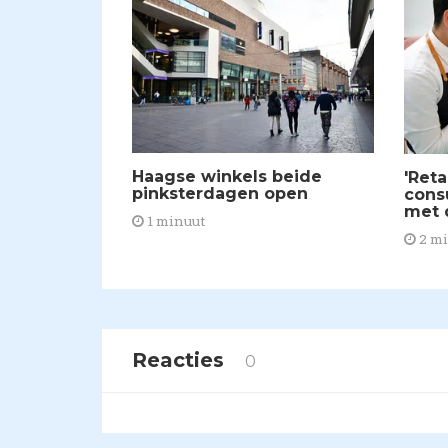
​Haagse winkels beide
'Reta
pinksterdagen open
cons
met 
1 minuut
2 m
Reacties
0