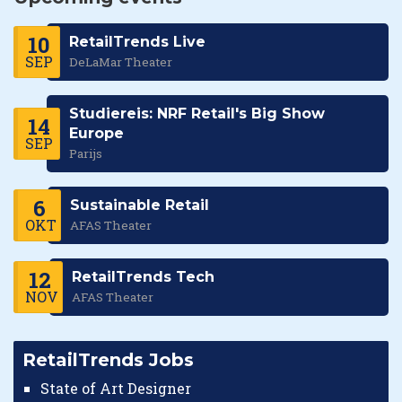
10
RetailTrends Live
SEP
DeLaMar Theater
Studiereis: NRF Retail's Big Show
14
Europe
SEP
Parijs
6
Sustainable Retail
OKT
AFAS Theater
12
RetailTrends Tech
NOV
AFAS Theater
RetailTrends Jobs
State of Art Designer