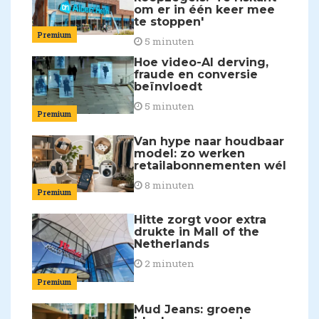
om er in één keer mee
te stoppen'
Premium
5 minuten
Hoe video-AI derving,
fraude en conversie
beïnvloedt
5 minuten
Premium
Van hype naar houdbaar
model: zo werken
retailabonnementen wél
8 minuten
Premium
Hitte zorgt voor extra
drukte in Mall of the
Netherlands
2 minuten
Premium
Mud Jeans: groene