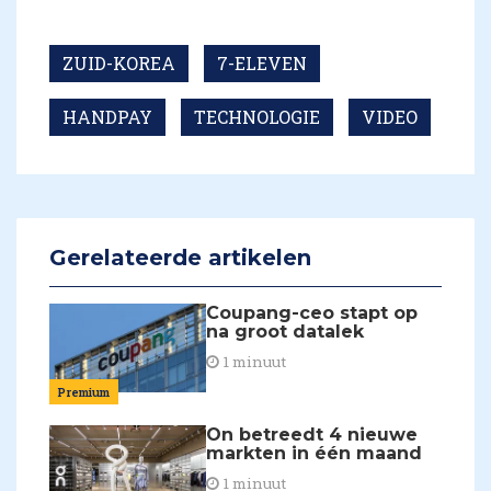
ZUID-KOREA
7-ELEVEN
HANDPAY
TECHNOLOGIE
VIDEO
Gerelateerde artikelen
Coupang-ceo stapt op
na groot datalek
1 minuut
Premium
On betreedt 4 nieuwe
markten in één maand
1 minuut