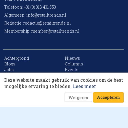
Telefoon: +31 (0) 318 431 553
Algemeen:
info@retailtrends.nl
Redactie:
redactie@retailtrends.nl
Membership:
member@retailtrends.nl
Achtergrond
Nieuws
Blogs
Columns
Jobs
Events
Contact
Word member
Deze website maakt gebruik van cookies om de best
Archief
Sitemap
Dit artikel krijg je cadeau. Lees alles van
mogelijke ervaring te bieden.
Lees meer
RetailTrends voor slechts € 10,- (eerste maand).
Accepteren
Weigeren
Word member
Of log in
Website is powered by