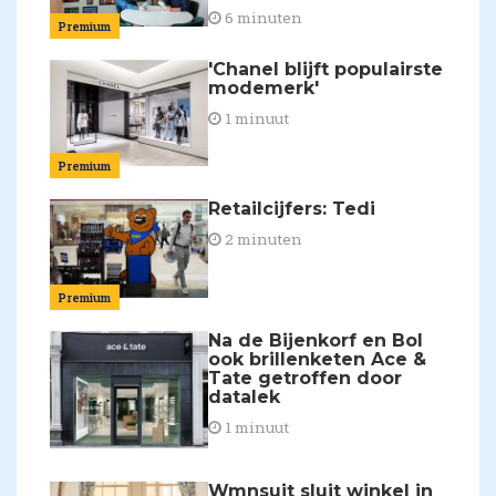
6 minuten
Premium
'Chanel blijft populairste
modemerk'
1 minuut
Premium
Retailcijfers: Tedi
2 minuten
Premium
Na de Bijenkorf en Bol
ook brillenketen Ace &
Tate getroffen door
datalek
1 minuut
Wmnsuit sluit winkel in