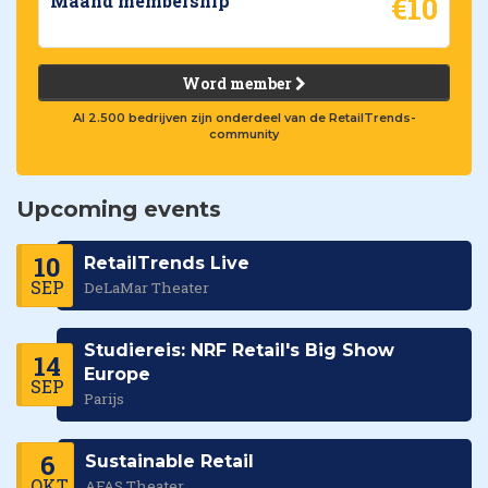
€10
Maand membership
Word member
Al 2.500 bedrijven zijn onderdeel van de RetailTrends-
community
Upcoming events
10
RetailTrends Live
SEP
DeLaMar Theater
Studiereis: NRF Retail's Big Show
14
Europe
SEP
Parijs
6
Sustainable Retail
OKT
AFAS Theater