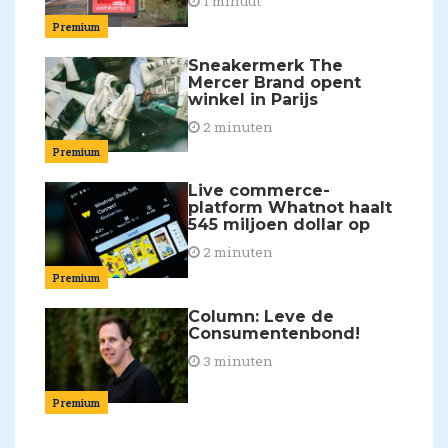
1 minuut
Premium
Sneakermerk The
Mercer Brand opent
winkel in Parijs
2 minuten
Premium
Live commerce-
platform Whatnot haalt
545 miljoen dollar op
2 minuten
Premium
Column: Leve de
Consumentenbond!
3 minuten
Premium