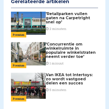
Gerelateerde artikelen
'Retailparken vullen
gaten na Carpetright
snel op'
2 minuten
Premium
'Concurrentie om
winkelruimte in
populaire winkelstraten
neemt verder toe'
1 minuut
Premium
Van IKEA tot Intertoys:
zo wordt vastgoed
delen een succes
5 minuten
Premium