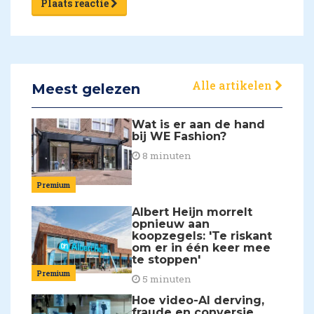
Plaats reactie
Alle artikelen
Meest gelezen
Wat is er aan de hand
bij WE Fashion?
8 minuten
Premium
Albert Heijn morrelt
opnieuw aan
koopzegels: 'Te riskant
om er in één keer mee
te stoppen'
Premium
5 minuten
Hoe video-AI derving,
fraude en conversie