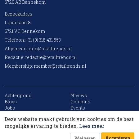
6720 AB Bennekom
Bezoekadres
Lindelaan 8
6721 VC Bennekom
Telefoon: +31 (0) 318 431 553
Algemeen:
info@retailtrends.nl
Redactie:
redactie@retailtrends.nl
Membership:
member@retailtrends.nl
Achtergrond
Nieuws
10 collega’s
Blogs
Columns
Jobs
Events
Contact
Word member
Deze website maakt gebruik van cookies om de best
Archief
Sitemap
Korting op events
mogelijke ervaring te bieden.
Lees meer
Accepteren
Weigeren