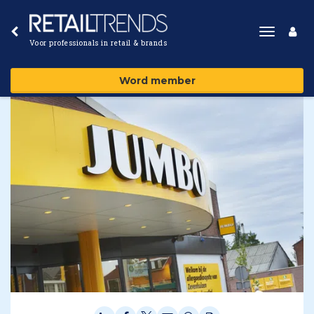
Toggle
Voor professionals in retail & brands
navigat
Word member