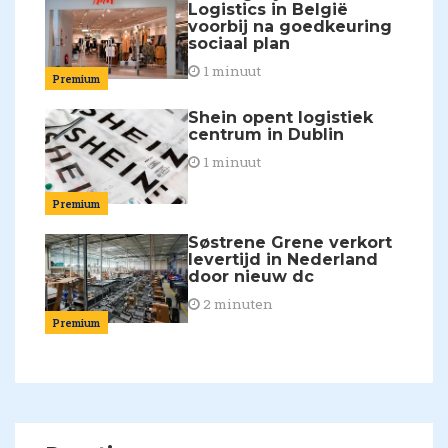
Logistics in België
voorbij na goedkeuring
sociaal plan
1 minuut
Premium
Shein opent logistiek
centrum in Dublin
1 minuut
Premium
Søstrene Grene verkort
levertijd in Nederland
door nieuw dc
2 minuten
Premium