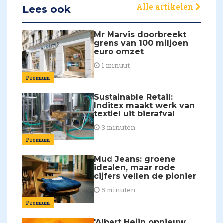
Alle artikelen
Lees ook
Mr Marvis doorbreekt
grens van 100 miljoen
euro omzet
1 minuut
Premium
Sustainable Retail:
Inditex maakt werk van
textiel uit bierafval
3 minuten
Premium
Mud Jeans: groene
idealen, maar rode
cijfers vellen de pionier
5 minuten
Premium
'Albert Heijn opnieuw