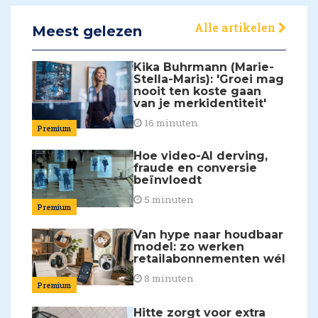
Alle artikelen
Meest gelezen
Kika Buhrmann (Marie-
Stella-Maris): 'Groei mag
nooit ten koste gaan
van je merkidentiteit'
16 minuten
Premium
Hoe video-AI derving,
fraude en conversie
beïnvloedt
5 minuten
Premium
Van hype naar houdbaar
model: zo werken
retailabonnementen wél
8 minuten
Premium
Hitte zorgt voor extra