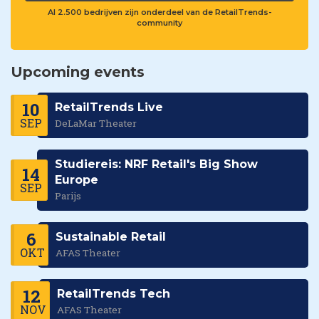
Al 2.500 bedrijven zijn onderdeel van de RetailTrends-
community
Upcoming events
10
RetailTrends Live
SEP
DeLaMar Theater
Studiereis: NRF Retail's Big Show
14
Europe
SEP
Parijs
6
Sustainable Retail
OKT
AFAS Theater
12
RetailTrends Tech
NOV
AFAS Theater