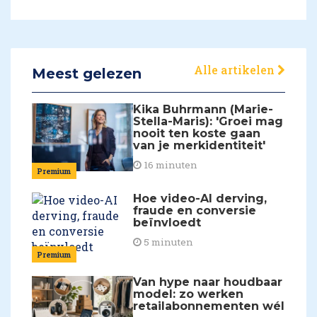
Alle artikelen
Meest gelezen
Kika Buhrmann (Marie-
Stella-Maris): 'Groei mag
nooit ten koste gaan
van je merkidentiteit'
16 minuten
Premium
Hoe video-AI derving,
fraude en conversie
beïnvloedt
5 minuten
Premium
Van hype naar houdbaar
model: zo werken
retailabonnementen wél