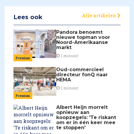
Alle artikelen
Lees ook
Pandora benoemt
nieuwe topman voor
Noord-Amerikaanse
markt
1 minuut
Premium
Oud-commercieel
directeur fonQ naar
HEMA
1 minuut
Premium
Albert Heijn morrelt
opnieuw aan
koopzegels: 'Te riskant
om er in één keer mee
te stoppen'