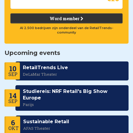
Word member
Al 2.500 bedrijven zijn onderdeel van de RetailTrends-
community
Upcoming events
10
RetailTrends Live
SEP
DeLaMar Theater
Studiereis: NRF Retail's Big Show
14
Europe
SEP
Parijs
6
Sustainable Retail
OKT
AFAS Theater