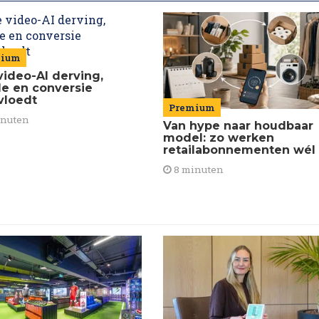
mium
video-AI derving,
de en conversie
vloedt
Premium
inuten
Van hype naar houdbaar
model: zo werken
retailabonnementen wél
8 minuten