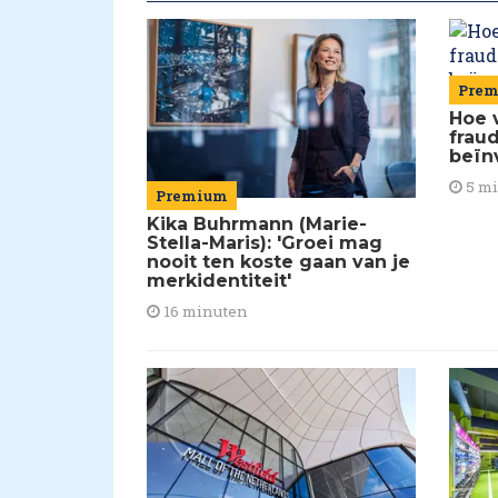
Pre
Hoe 
frau
beïn
5 m
Premium
Kika Buhrmann (Marie-
Stella-Maris): 'Groei mag
nooit ten koste gaan van je
merkidentiteit'
16 minuten