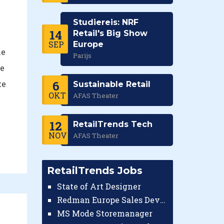
Studiereis: NRF
14
Retail's Big Show
SEP
Europe
ie
Parijs
de
6
ke
Sustainable Retail
OKT
AFAS Theater
12
RetailTrends Tech
NOV
AFAS Theater
RetailTrends Jobs
State of Art Designer
Redman Europe Sales Developer (Europe)
MS Mode Storemanager