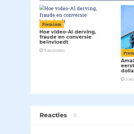
Premium
Hoe video-AI derving,
fraude en conversie
beïnvloedt
5 minuten
Pre
Amaz
eerst
doll
2 m
Reacties
0