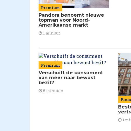
Premium
Pandora benoemt nieuwe
topman voor Noord-
Amerikaanse markt
1 minuut
Premium
Verschuift de consument
van méér naar bewust
bezit?
5 minuten
Pre
Best
vert
1 mi