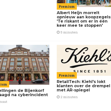
Premium
Albert Heijn morrelt
opnieuw aan koopzegels
'Te riskant om er in één
keer mee te stoppen'
5 minuten
Premium
RetailTech: Kiehl's lokt
mium
klanten over de drempel
met AR-spiegel
ellingen de Bijenkorf
raagd na cyberincident
2 minuten
nuut