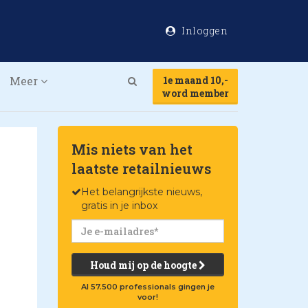
Inloggen
Meer
1e maand 10,-
Search
word member
Mis niets van het
laatste retailnieuws
Het belangrijkste nieuws,
gratis in je inbox
Houd mij op de hoogte
Al 57.500 professionals gingen je
voor!