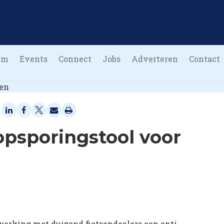
um
Events
Connect
Jobs
Adverteren
Contact
psporingstool voor
erking met duizend fietsendealers een anti-