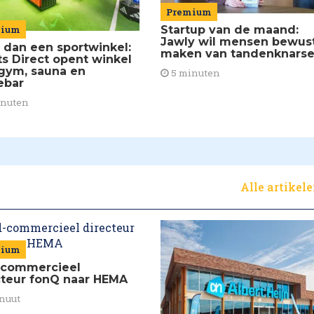
Premium
Startup van de maand:
mium
Jawly wil mensen bewus
 dan een sportwinkel:
maken van tandenknars
ts Direct opent winkel
gym, sauna en
5 minuten
ebar
inuten
Alle artikel
mium
commercieel
cteur fonQ naar HEMA
nuut