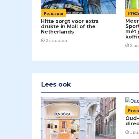
Pre
Premium
Meer
Hitte zorgt voor extra
Spor
drukte in Mall of the
mét 
Netherlands
koffi
2 minuten
2 m
Lees ook
Pre
Oud-
dire
1 mi