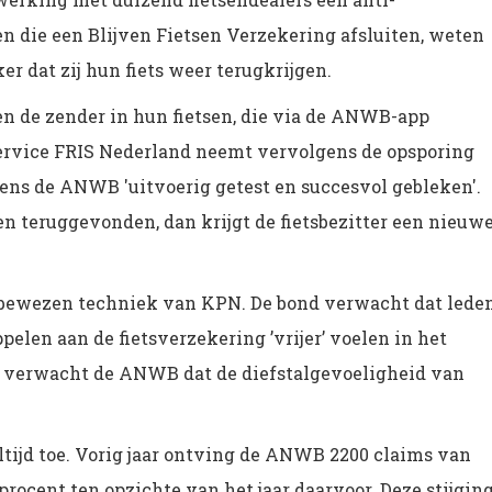
en die een Blijven Fietsen Verzekering afsluiten, weten
r dat zij hun fiets weer terugkrijgen.
n de zender in hun fietsen, die via de ANWB-app
ervice FRIS Nederland neemt vervolgens de opsporing
gens de ANWB 'uitvoerig getest en succesvol gebleken'.
en teruggevonden, dan krijgt de fietsbezitter een nieuw
bewezen techniek van KPN. De bond verwacht dat lede
elen aan de fietsverzekering ’vrijer’ voelen in het
k verwacht de ANWB dat de diefstalgevoeligheid van
ltijd toe. Vorig jaar ontving de ANWB 2200 claims van
procent ten opzichte van het jaar daarvoor. Deze stijgin