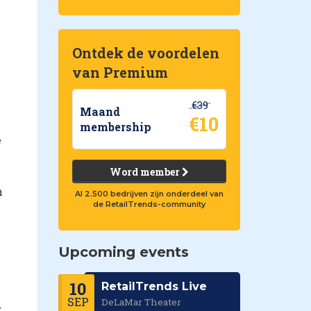
Ontdek de voordelen
van Premium
€39
Maand
€10
membership
e
Word member
n
Al 2.500 bedrijven zijn onderdeel van
de RetailTrends-community
Upcoming events
10
RetailTrends Live
SEP
DeLaMar Theater
g