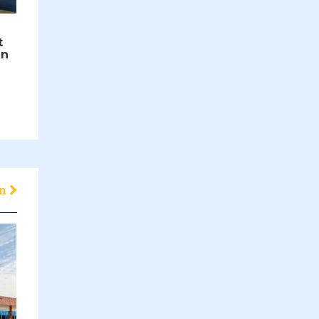
t
en
en