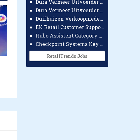
Dura Vermeer Uitvoerder GWW Amsterdam
Dura Vermeer Uitvoerder Civiel Nijmegen
Duifhuizen Verkoopmedewerker Ridderkerk
EK Retail Customer Support Omnichannel
Hubo Assistent Category Manager
Checkpoint Systems Key Accountmanager Benelux
RetailTrends Jobs