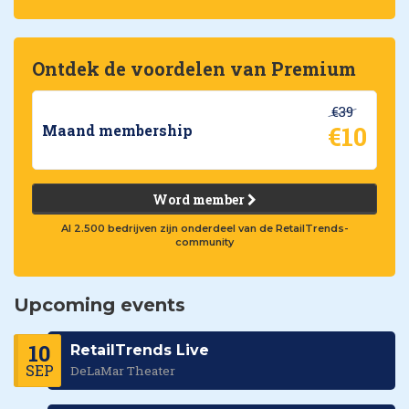
Ontdek de voordelen van Premium
€39
€10
Maand membership
Word member
Al 2.500 bedrijven zijn onderdeel van de RetailTrends-
community
Upcoming events
10
RetailTrends Live
SEP
DeLaMar Theater