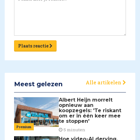
Plaats reactie
Alle artikelen
Meest gelezen
Albert Heijn morrelt
opnieuw aan
koopzegels: 'Te riskant
om er in één keer mee
te stoppen'
Premium
5 minuten
Hoe video-AI derving,