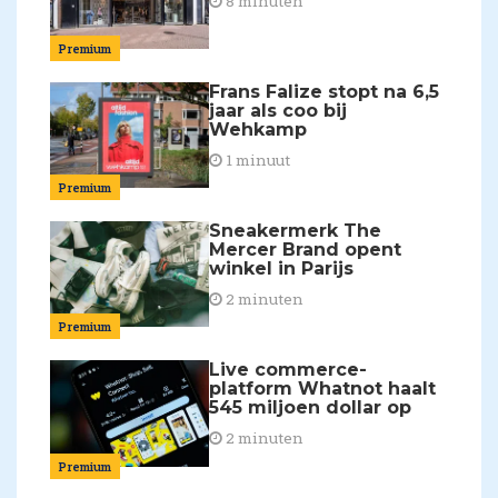
8 minuten
Premium
Frans Falize stopt na 6,5
jaar als coo bij
Wehkamp
1 minuut
Premium
Sneakermerk The
Mercer Brand opent
winkel in Parijs
2 minuten
Premium
Live commerce-
platform Whatnot haalt
545 miljoen dollar op
2 minuten
Premium