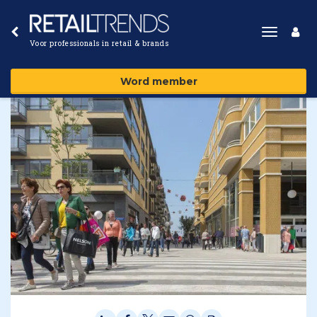
Toggle
Voor professionals in retail & brands
navigat
Word member