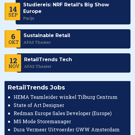
Studiereis: NRF Retail's Big Show
14
Europe
SEP
Parijs
6
Sustainable Retail
OKT
AFAS Theater
12
RetailTrends Tech
NOV
AFAS Theater
RetailTrends Jobs
HEMA Teamleider winkel Tilburg Centrum
State of Art Designer
Redman Europe Sales Developer (Europe)
MS Mode Storemanager
Dura Vermeer Uitvoerder GWW Amsterdam