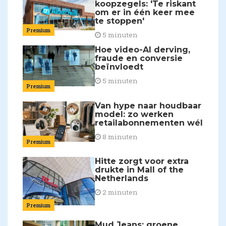
koopzegels: 'Te riskant
om er in één keer mee
te stoppen'
Premium
5 minuten
Hoe video-AI derving,
fraude en conversie
beïnvloedt
5 minuten
Premium
Van hype naar houdbaar
model: zo werken
retailabonnementen wél
8 minuten
Premium
Hitte zorgt voor extra
drukte in Mall of the
Netherlands
2 minuten
Premium
Mud Jeans: groene