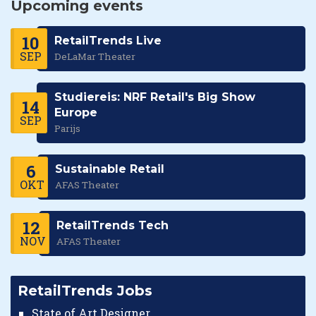
Upcoming events
10
RetailTrends Live
SEP
DeLaMar Theater
Studiereis: NRF Retail's Big Show
14
Europe
SEP
Parijs
6
Sustainable Retail
OKT
AFAS Theater
12
RetailTrends Tech
NOV
AFAS Theater
RetailTrends Jobs
State of Art Designer