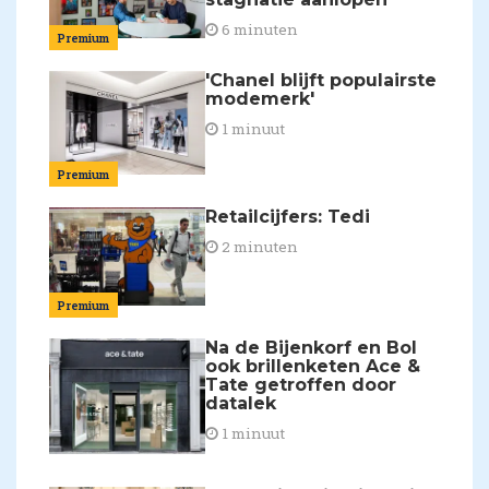
6 minuten
Premium
'Chanel blijft populairste
modemerk'
1 minuut
Premium
Retailcijfers: Tedi
2 minuten
Premium
Na de Bijenkorf en Bol
ook brillenketen Ace &
Tate getroffen door
datalek
1 minuut