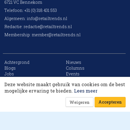
6721 VC Bennekom
Telefoon: +31 (0) 318 431 553
Algemeen:
info@retailtrends.nl
Redactie:
redactie@retailtrends.nl
Membership:
member@retailtrends.nl
Achtergrond
Nieuws
10 collega’s
Blogs
Columns
Jobs
Events
Contact
Word member
Deze website maakt gebruik van cookies om de best
Archief
Sitemap
Korting op events
mogelijke ervaring te bieden.
Lees meer
Accepteren
Weigeren
Website is powered by