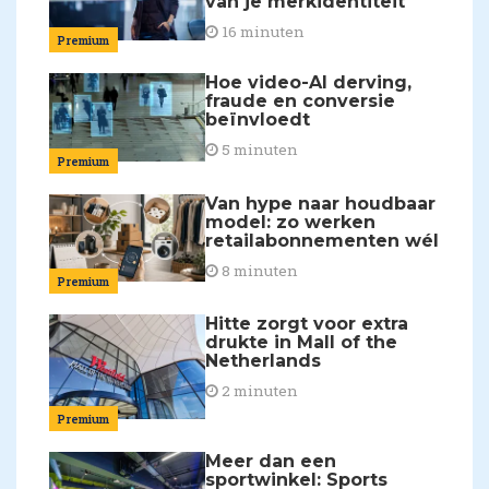
van je merkidentiteit'
16 minuten
Premium
Hoe video-AI derving,
fraude en conversie
beïnvloedt
5 minuten
Premium
Van hype naar houdbaar
model: zo werken
retailabonnementen wél
8 minuten
Premium
Hitte zorgt voor extra
drukte in Mall of the
Netherlands
2 minuten
Premium
Meer dan een
sportwinkel: Sports