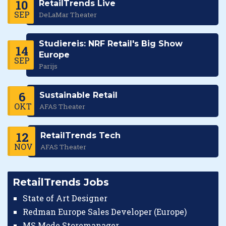
10
RetailTrends Live
SEP
DeLaMar Theater
Studiereis: NRF Retail's Big Show
14
Europe
SEP
Parijs
6
Sustainable Retail
OKT
AFAS Theater
12
RetailTrends Tech
NOV
AFAS Theater
RetailTrends Jobs
State of Art Designer
Redman Europe Sales Developer (Europe)
MS Mode Storemanager