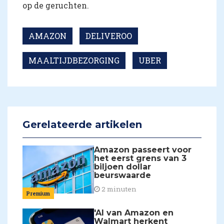
op de geruchten.
AMAZON
DELIVEROO
MAALTIJDBEZORGING
UBER
Gerelateerde artikelen
Amazon passeert voor
het eerst grens van 3
biljoen dollar
beurswaarde
2 minuten
Premium
'AI van Amazon en
Walmart herkent