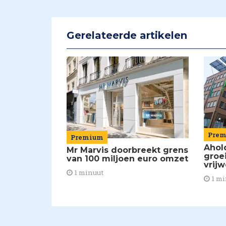
Gerelateerde artikelen
Pre
Premium
Ahol
Mr Marvis doorbreekt grens
groe
van 100 miljoen euro omzet
vrijw
1 minuut
1 mi