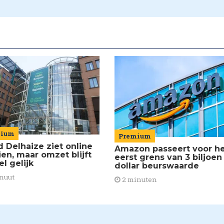
mium
Premium
d Delhaize ziet online
Amazon passeert voor h
ien, maar omzet blijft
eerst grens van 3 biljoen
el gelijk
dollar beurswaarde
nuut
2 minuten