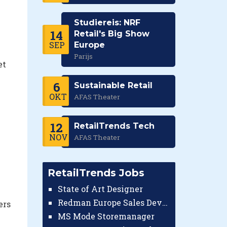
Studiereis: NRF
14
Retail's Big Show
SEP
Europe
Parijs
et
6
Sustainable Retail
OKT
AFAS Theater
12
RetailTrends Tech
NOV
AFAS Theater
RetailTrends Jobs
State of Art Designer
Redman Europe Sales Developer (Europe)
ers
MS Mode Storemanager