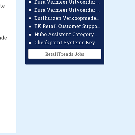
Dura Vermeer Uitvoerder GWW Amsterdam
te
Dura Vermeer Uitvoerder Civiel Nijmegen
Duifhuizen Verkoopmedewerker Ridderkerk
EK Retail Customer Support Omnichannel
Hubo Assistent Category Manager
nde
Checkpoint Systems Key Accountmanager Benelux
RetailTrends Jobs
n