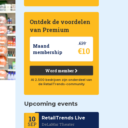
Ontdek de voordelen
van Premium
€39
Maand
€10
membership
Word member
Al 2.500 bedrijven zijn onderdeel van
de RetailTrends-community
Upcoming events
10
RetailTrends Live
SEP
DeLaMar Theater