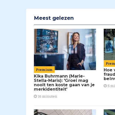
Meest gelezen
Pre
Premium
Hoe 
frau
Kika Buhrmann (Marie-
beïn
Stella-Maris): 'Groei mag
nooit ten koste gaan van je
5 m
merkidentiteit'
16 minuten