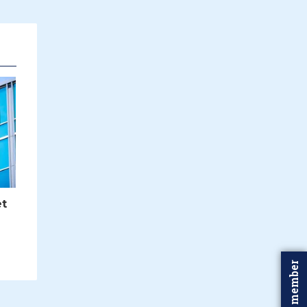
et
Word member