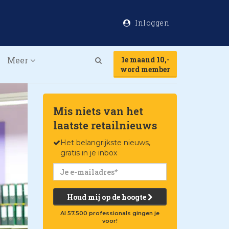
Inloggen
Meer
1e maand 10,-
Search
word member
Mis niets van het
laatste retailnieuws
Het belangrijkste nieuws,
gratis in je inbox
Houd mij op de hoogte
Al 57.500 professionals gingen je
voor!