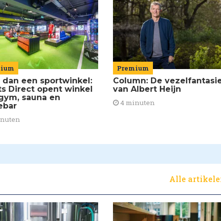
mium
Premium
 dan een sportwinkel:
Column: De vezelfantasi
ts Direct opent winkel
van Albert Heijn
gym, sauna en
4 minuten
ebar
inuten
Alle artikel