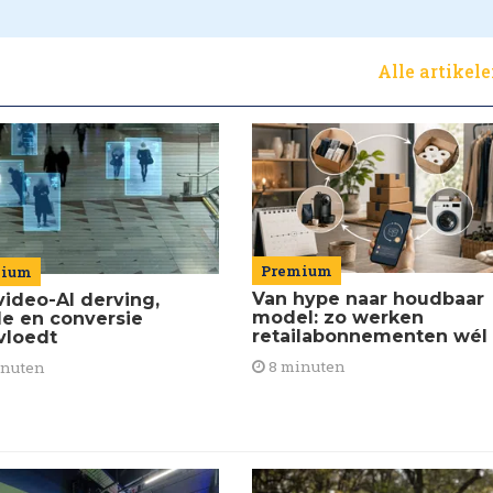
Alle artikel
Premium
mium
Van hype naar houdbaar
video-AI derving,
model: zo werken
de en conversie
retailabonnementen wél
vloedt
8 minuten
inuten