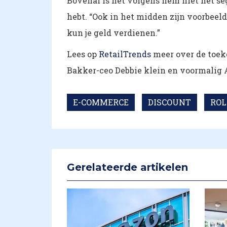
Bovenal is het volgens hem niet het seg
hebt. “Ook in het midden zijn voorbeeld
kun je geld verdienen.”
Lees op
RetailTrends
meer over de toek
Bakker-ceo Debbie klein en voormalig 
E-COMMERCE
DISCOUNT
RO
Gerelateerde artikelen