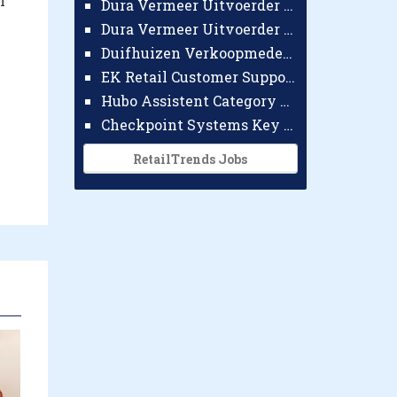
n
Dura Vermeer Uitvoerder GWW Amsterdam
Dura Vermeer Uitvoerder Civiel Nijmegen
Duifhuizen Verkoopmedewerker Ridderkerk
EK Retail Customer Support Omnichannel
Hubo Assistent Category Manager
Checkpoint Systems Key Accountmanager Benelux
RetailTrends Jobs