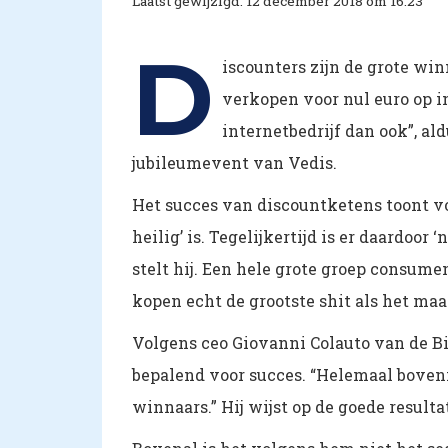
Laatst gewijzigd: 12 december 2018 om 16:23
D
iscounters zijn de grote wi
verkopen voor nul euro op 
internetbedrijf dan ook”, al
jubileumevent van Vedis.
Het succes van discountketens toont vo
heilig’ is. Tegelijkertijd is er daardoor 
stelt hij. Een hele grote groep consum
kopen echt de grootste shit als het maar
Volgens ceo Giovanni Colauto van de Bij
bepalend voor succes. “Helemaal bovenin
winnaars.” Hij wijst op de goede resul