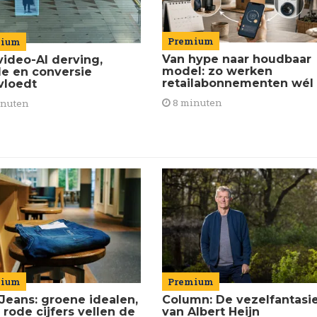
Premium
mium
Van hype naar houdbaar
video-AI derving,
model: zo werken
de en conversie
retailabonnementen wél
vloedt
8 minuten
inuten
mium
Premium
Jeans: groene idealen,
Column: De vezelfantasi
 rode cijfers vellen de
van Albert Heijn