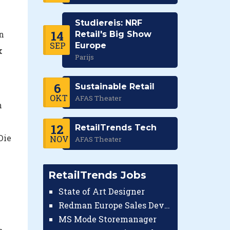
Studiereis: NRF
14
n
Retail's Big Show
SEP
Europe
k
Parijs
6
Sustainable Retail
OKT
AFAS Theater
n
12
RetailTrends Tech
Die
NOV
AFAS Theater
RetailTrends Jobs
State of Art Designer
Redman Europe Sales Developer (Europe)
MS Mode Storemanager