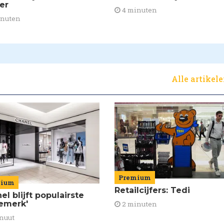
ier
4 minuten
inuten
Alle artikel
Premium
mium
Retailcijfers: Tedi
el blijft populairste
emerk'
2 minuten
nuut