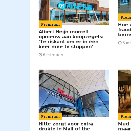
Pre
Premium
Hoe 
frau
Albert Heijn morrelt
beïn
opnieuw aan koopzegels:
'Te riskant om er in één
5 m
keer mee te stoppen'
5 minuten
Premium
Pre
Hitte zorgt voor extra
Mud 
drukte in Mall of the
maar