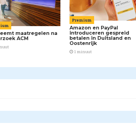
Premium
mium
Amazon en PayPal
introduceren gespreid
neemt maatregelen na
betalen in Duitsland en
rzoek ACM
Oostenrijk
nuut
1 minuut