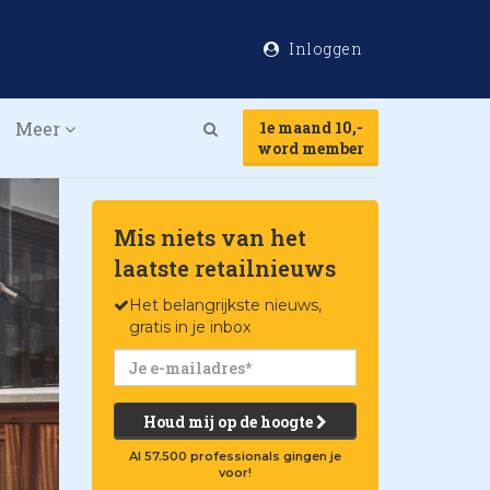
Inloggen
Meer
1e maand 10,-
Search
word member
Mis niets van het
laatste retailnieuws
Het belangrijkste nieuws,
gratis in je inbox
Houd mij op de hoogte
Al 57.500 professionals gingen je
voor!