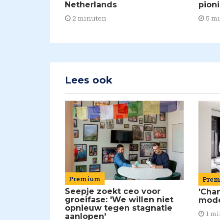
Netherlands
pion
2 minuten
5 m
Lees ook
Premium
Pre
Seepje zoekt ceo voor
'Chan
groeifase: 'We willen niet
mod
opnieuw tegen stagnatie
1 mi
aanlopen'