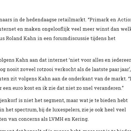
nnaars in de hedendaagse retailmarkt. “Primark en Actio
internet en maken ongelooflijk veel meer winst dan wel
dus Roland Kahn in een forumdiscussie tijdens het
lgens Kahn aan dat internet ‘niet voor alles en iederee
‘nog nooit zoveel rotzooi verkocht als de laatste paar jaar’,
enten zit volgens Kahn aan de onderkant van de markt. “
 een euro kost en ik zie dat niet zo snel veranderen.”
enkorf is niet het segment, maar wat je te bieden hebt
 het spectrum, bij de luxespelers, zie je ook heel veel
taten van concerns als LVMH en Kering.