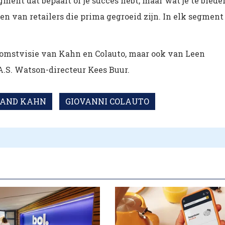
ment dat bepaalt of je succes hebt, maar wat je te biede
en van retailers die prima gegroeid zijn. In elk segment
omstvisie van Kahn en Colauto, maar ook van Leen
A.S. Watson-directeur Kees Buur.
LAND KAHN
GIOVANNI COLAUTO