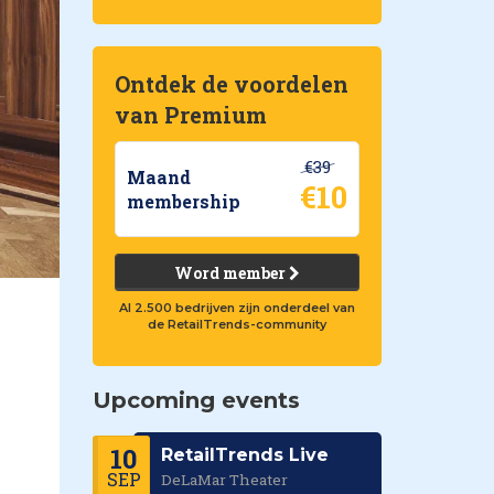
Ontdek de voordelen
van Premium
€39
Maand
€10
membership
Word member
Al 2.500 bedrijven zijn onderdeel van
de RetailTrends-community
Upcoming events
10
RetailTrends Live
SEP
DeLaMar Theater