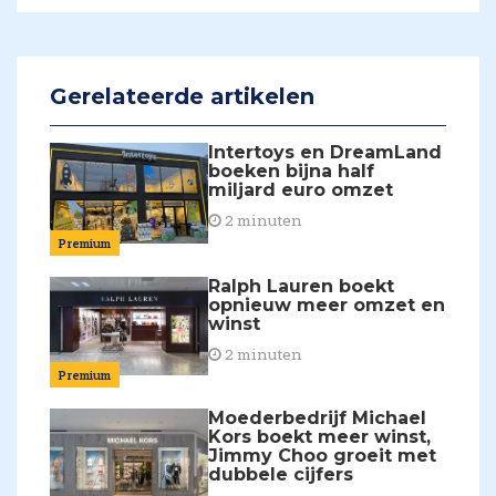
Gerelateerde artikelen
Intertoys en DreamLand
boeken bijna half
miljard euro omzet
2 minuten
Premium
Ralph Lauren boekt
opnieuw meer omzet en
winst
2 minuten
Premium
Moederbedrijf Michael
Kors boekt meer winst,
Jimmy Choo groeit met
dubbele cijfers