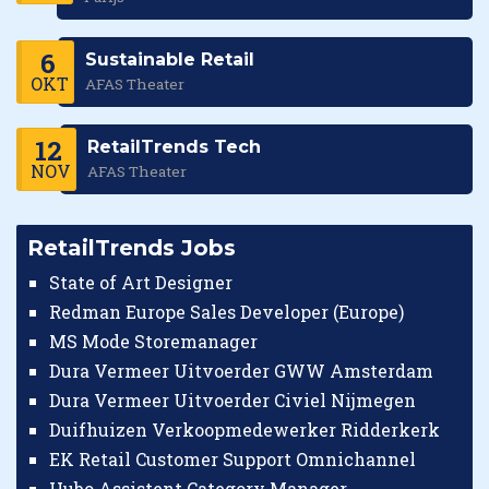
6
Sustainable Retail
OKT
AFAS Theater
12
RetailTrends Tech
NOV
AFAS Theater
RetailTrends Jobs
State of Art Designer
Redman Europe Sales Developer (Europe)
MS Mode Storemanager
Dura Vermeer Uitvoerder GWW Amsterdam
Dura Vermeer Uitvoerder Civiel Nijmegen
Duifhuizen Verkoopmedewerker Ridderkerk
EK Retail Customer Support Omnichannel
Hubo Assistent Category Manager