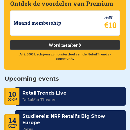
Ontdek de voordelen van Premium
€39
€10
Maand membership
Word member
Al 2.500 bedrijven zijn onderdeel van de RetailTrends-
community
Upcoming events
10
RetailTrends Live
SEP
DeLaMar Theater
Studiereis: NRF Retail's Big Show
14
Europe
SEP
Parijs