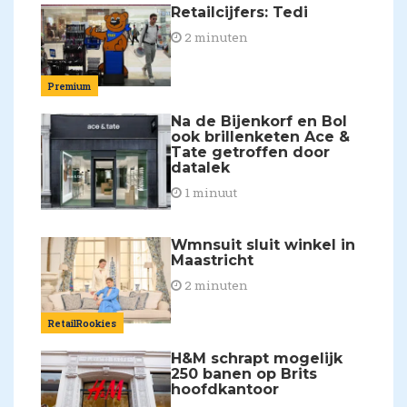
Retailcijfers: Tedi
2 minuten
Premium
Na de Bijenkorf en Bol
ook brillenketen Ace &
Tate getroffen door
datalek
1 minuut
Wmnsuit sluit winkel in
Maastricht
2 minuten
RetailRookies
H&M schrapt mogelijk
250 banen op Brits
hoofdkantoor