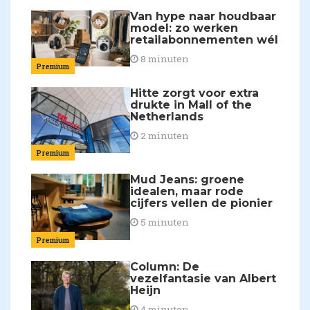
Van hype naar houdbaar
model: zo werken
retailabonnementen wél
8 minuten
Premium
Hitte zorgt voor extra
drukte in Mall of the
Netherlands
2 minuten
Premium
Mud Jeans: groene
idealen, maar rode
cijfers vellen de pionier
5 minuten
Premium
Column: De
vezelfantasie van Albert
Heijn
4 minuten