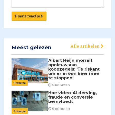
Plaats reactie
Alle artikelen
Meest gelezen
Albert Heijn morrelt
opnieuw aan
koopzegels: 'Te riskant
om er in één keer mee
te stoppen'
Premium
5 minuten
Hoe video-AI derving,
fraude en conversie
beïnvloedt
5 minuten
Premium