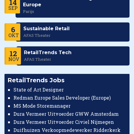
14
Europe
SEP
Parijs
6
Sustainable Retail
OKT
AFAS Theater
12
RetailTrends Tech
NOV
AFAS Theater
RetailTrends Jobs
State of Art Designer
Redman Europe Sales Developer (Europe)
MS Mode Storemanager
Dura Vermeer Uitvoerder GWW Amsterdam
Dura Vermeer Uitvoerder Civiel Nijmegen
Duifhuizen Verkoopmedewerker Ridderkerk