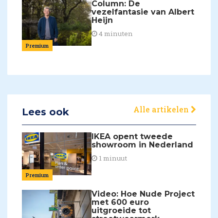
Column: De
vezelfantasie van Albert
Heijn
4 minuten
Premium
Alle artikelen
Lees ook
IKEA opent tweede
showroom in Nederland
1 minuut
Premium
Video: Hoe Nude Project
met 600 euro
uitgroeide tot