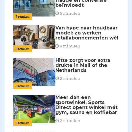
fraude en conversie
beïnvloedt
5 minuten
Premium
Van hype naar houdbaar
model: zo werken
retailabonnementen wél
8 minuten
Premium
Hitte zorgt voor extra
drukte in Mall of the
Netherlands
2 minuten
Premium
Meer dan een
sportwinkel: Sports
Direct opent winkel mét
gym, sauna en koffiebar
2 minuten
Premium