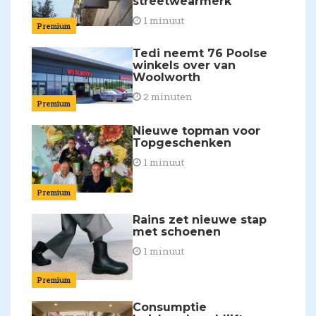
streetwearmerk
1 minuut
Premium
Tedi neemt 76 Poolse
winkels over van
Woolworth
2 minuten
Premium
Nieuwe topman voor
Topgeschenken
1 minuut
Premium
Rains zet nieuwe stap
met schoenen
1 minuut
Premium
Consumptie