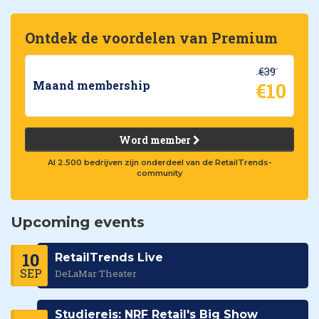
Ontdek de voordelen van Premium
€39
€10
Maand membership
Word member
Al 2.500 bedrijven zijn onderdeel van de RetailTrends-
community
Upcoming events
10
RetailTrends Live
SEP
DeLaMar Theater
Studiereis: NRF Retail's Big Show