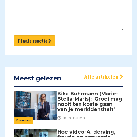
Plaats reactie
Alle artikelen
Meest gelezen
Kika Buhrmann (Marie-
Stella-Maris): 'Groei mag
nooit ten koste gaan
van je merkidentiteit'
16 minuten
Premium
Hoe video-AI derving,