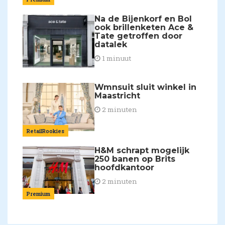
Na de Bijenkorf en Bol
ook brillenketen Ace &
Tate getroffen door
datalek
1 minuut
Wmnsuit sluit winkel in
Maastricht
2 minuten
RetailRookies
H&M schrapt mogelijk
250 banen op Brits
hoofdkantoor
2 minuten
Premium