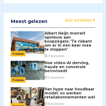
Alle artikelen
Meest gelezen
Albert Heijn morrelt
opnieuw aan
koopzegels: 'Te riskant
om er in één keer mee
te stoppen'
Premium
5 minuten
Hoe video-AI derving,
fraude en conversie
beïnvloedt
5 minuten
Premium
Van hype naar houdbaar
model: zo werken
retailabonnementen wél
8 minuten
Premium