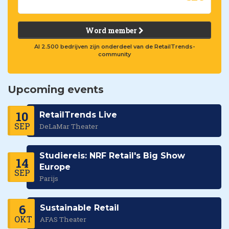
Word member
Al 2.500 bedrijven zijn onderdeel van de RetailTrends-
community
Upcoming events
10
RetailTrends Live
SEP
DeLaMar Theater
Studiereis: NRF Retail's Big Show
14
Europe
SEP
Parijs
6
Sustainable Retail
OKT
AFAS Theater