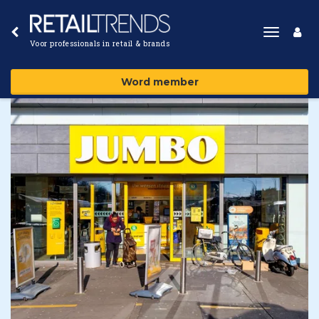
Toggle
Voor professionals in retail & brands
navigat
Word member