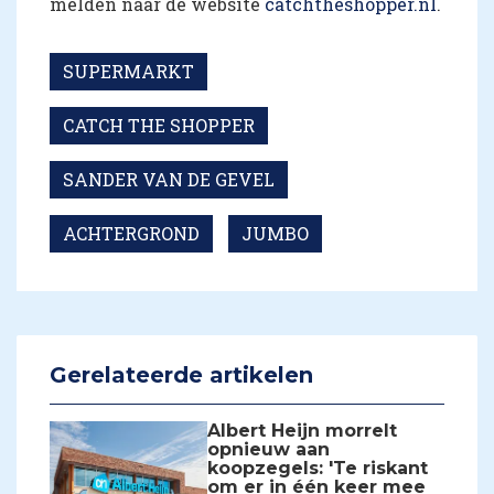
melden naar de website
catchtheshopper.nl
.
SUPERMARKT
CATCH THE SHOPPER
SANDER VAN DE GEVEL
ACHTERGROND
JUMBO
Gerelateerde artikelen
Albert Heijn morrelt
opnieuw aan
koopzegels: 'Te riskant
om er in één keer mee