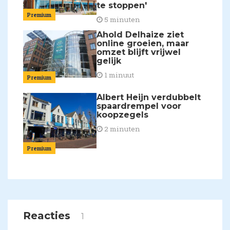
te stoppen'
Premium
5 minuten
Ahold Delhaize ziet
online groeien, maar
omzet blijft vrijwel
gelijk
1 minuut
Premium
Albert Heijn verdubbelt
spaardrempel voor
koopzegels
2 minuten
Premium
Reacties
1