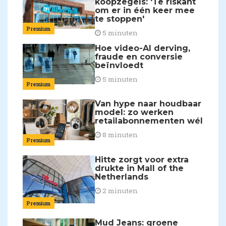
koopzegels: 'Te riskant
om er in één keer mee
te stoppen'
Premium
5 minuten
Hoe video-AI derving,
fraude en conversie
beïnvloedt
5 minuten
Premium
Van hype naar houdbaar
model: zo werken
retailabonnementen wél
8 minuten
Premium
Hitte zorgt voor extra
drukte in Mall of the
Netherlands
2 minuten
Premium
Mud Jeans: groene