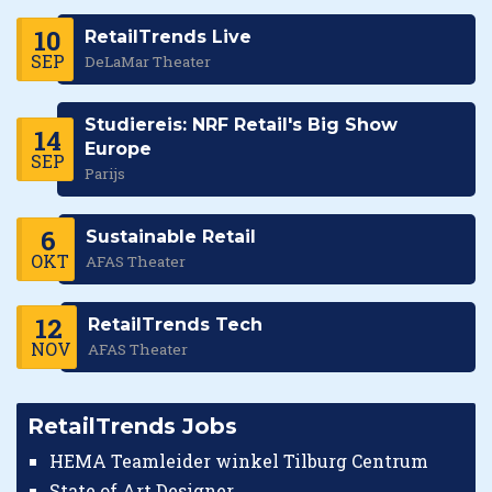
10
RetailTrends Live
SEP
DeLaMar Theater
Studiereis: NRF Retail's Big Show
14
Europe
SEP
Parijs
6
Sustainable Retail
OKT
AFAS Theater
12
RetailTrends Tech
NOV
AFAS Theater
RetailTrends Jobs
HEMA Teamleider winkel Tilburg Centrum
State of Art Designer