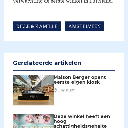
verwachting de eerste winkel in Duitsland.
DILLE & KAMILLE
AMSTELVEEN
Gerelateerde artikelen
Maison Berger opent
eerste eigen kiosk
1 minuut
Deze winkel heeft een
hoog
schattigheidsgehalte