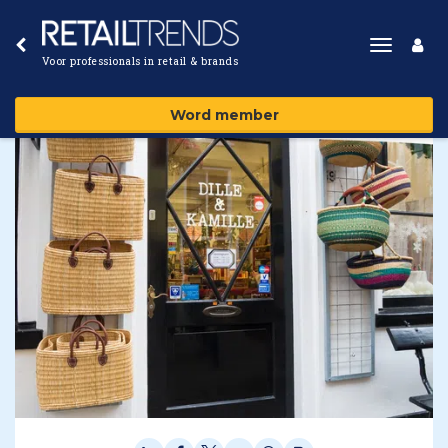
Toggle
Voor professionals in retail & brands
navigat
Word member