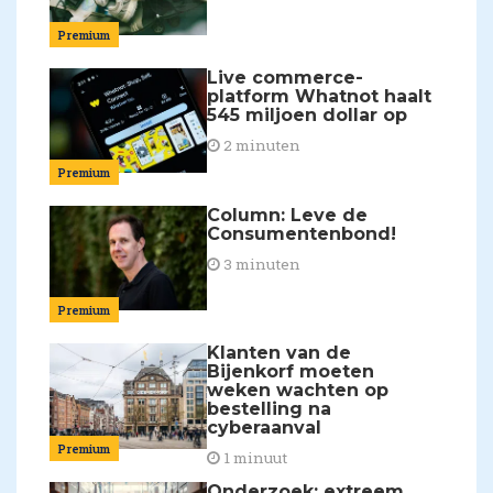
Premium
Live commerce-
platform Whatnot haalt
545 miljoen dollar op
2 minuten
Premium
Column: Leve de
Consumentenbond!
3 minuten
Premium
Klanten van de
Bijenkorf moeten
weken wachten op
bestelling na
cyberaanval
Premium
1 minuut
Onderzoek: extreem