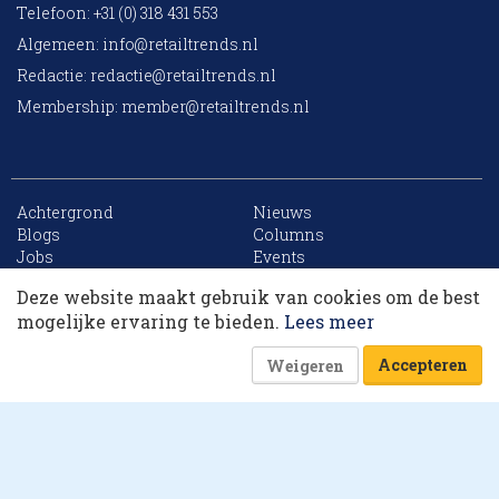
Telefoon: +31 (0) 318 431 553
Algemeen:
info@retailtrends.nl
Redactie:
redactie@retailtrends.nl
Membership:
member@retailtrends.nl
Achtergrond
Nieuws
10 collega’s
Blogs
Columns
Jobs
Events
Contact
Word member
Deze website maakt gebruik van cookies om de best
Archief
Sitemap
Korting op events
mogelijke ervaring te bieden.
Lees meer
Accepteren
Weigeren
Website is powered by