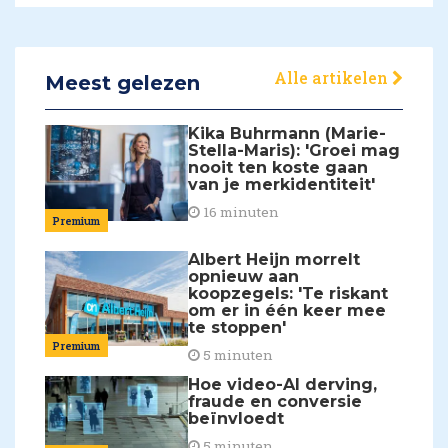
Alle artikelen
Meest gelezen
Kika Buhrmann (Marie-
Stella-Maris): 'Groei mag
nooit ten koste gaan
van je merkidentiteit'
16 minuten
Premium
Albert Heijn morrelt
opnieuw aan
koopzegels: 'Te riskant
om er in één keer mee
te stoppen'
Premium
5 minuten
Hoe video-AI derving,
fraude en conversie
beïnvloedt
5 minuten