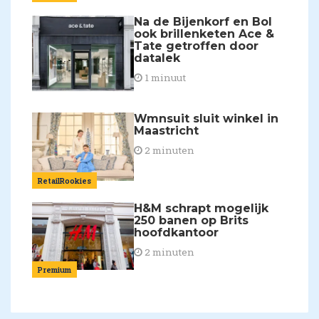
Na de Bijenkorf en Bol
ook brillenketen Ace &
Tate getroffen door
datalek
1 minuut
Wmnsuit sluit winkel in
Maastricht
2 minuten
RetailRookies
H&M schrapt mogelijk
250 banen op Brits
hoofdkantoor
2 minuten
Premium