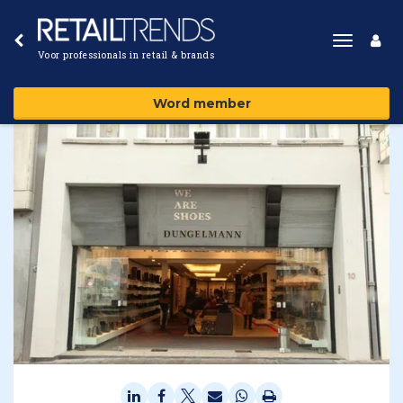
Toggle
Voor professionals in retail & brands
navigat
Word member