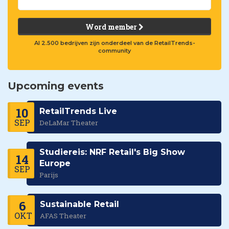
Word member
Al 2.500 bedrijven zijn onderdeel van de RetailTrends-
community
Upcoming events
10
RetailTrends Live
SEP
DeLaMar Theater
Studiereis: NRF Retail's Big Show
14
Europe
SEP
Parijs
6
Sustainable Retail
OKT
AFAS Theater