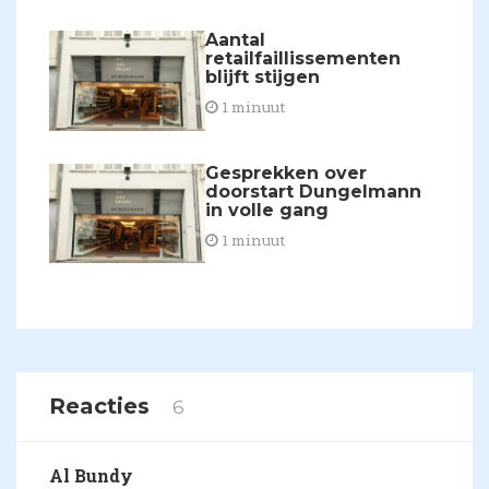
Aantal
retailfaillissementen
blijft stijgen
1 minuut
Gesprekken over
doorstart Dungelmann
in volle gang
1 minuut
Reacties
6
Al Bundy