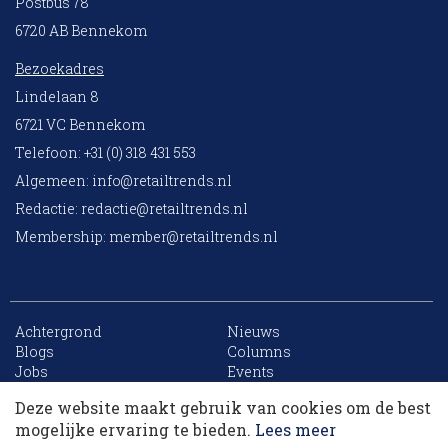
Postbus 78
6720 AB Bennekom
Bezoekadres
Lindelaan 8
6721 VC Bennekom
Telefoon: +31 (0) 318 431 553
Algemeen:
info@retailtrends.nl
Redactie:
redactie@retailtrends.nl
Membership:
member@retailtrends.nl
Achtergrond
Nieuws
10 collega’s
Blogs
Columns
Jobs
Events
Contact
Word member
Deze website maakt gebruik van cookies om de best
Archief
Sitemap
Korting op events
mogelijke ervaring te bieden.
Lees meer