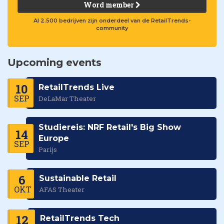
Word member
Al 2.500 bedrijven zijn onderdeel van de RetailTrends-
community
Upcoming events
10
RetailTrends Live
SEP
DeLaMar Theater
Studiereis: NRF Retail's Big Show
14
Europe
SEP
Parijs
6
Sustainable Retail
OKT
AFAS Theater
12
RetailTrends Tech