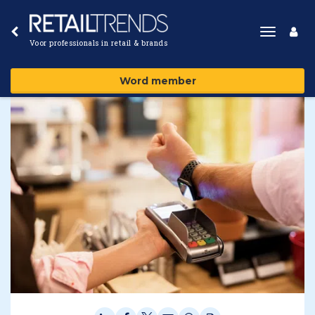
Toggle
Voor professionals in retail & brands
navigat
Word member