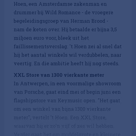
Hoen, een Amsterdamse zakenman en
drummer bij Wild Romance - de vroegere
begeleidingsgroep van Herman Brood -
nam de keten over. Hij betaalde er bijna 3,5
miljoen euro voor, bleek uit het
faillissementsverslag. 't Hoen zei al snel dat
hij het aantal winkels wil verdubbelen, naar
veertig. En die ambitie heeft hij nog steeds.
XXL Store van 1300 vierkante meter
In Antwerpen, in een voormalige showroom
van Porsche, gaat eind mei of begin juni een
flagshipstore van Keymusic open. "Het gaat
om een winkel van bijna 1300 vierkante
meter", vertelt 't Hoen. Een XXL Store,
waarvan hij er zo'n vijf of zes wil hebben.
Verder gaat het om middelgrote en kleinere