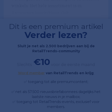
winkels. Het hele assortiment is in
Antwerpen beschikbaar. Ook...
Dit is een premium artikel
Verder lezen?
Sluit je net als 2.500 bedrijven aan bij de
RetailTrends-community
€10
Slechts
voor de eerste maand
Word member
van RetailTrends en krijg
;
✅ toegang tot alle premiumcontent;
✅ net als 57.500 nieuwsbriefabonnees dagelijks het
laatste nieuws in je mailbox;
✅ toegang tot RetailTrends-events, exclusief voor
members.