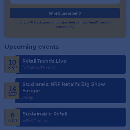
Word member
Al 2.500 bedrijven zijn onderdeel van de RetailTrends-
community
Upcoming events
10
RetailTrends Live
SEP
DeLaMar Theater
Studiereis: NRF Retail's Big Show
14
Europe
SEP
Parijs
6
Sustainable Retail
OKT
AFAS Theater