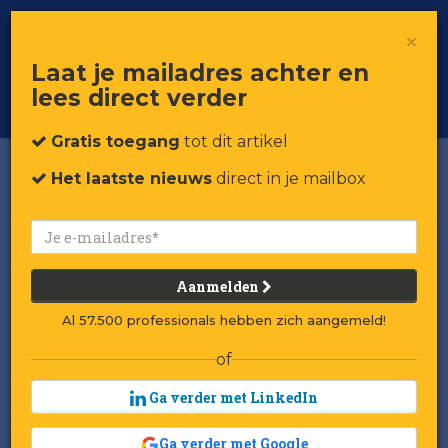
×
Toggle
Voor professionals in retail & brands
Laat je mailadres achter en
navigat
lees direct verder
Word member
Gratis toegang
tot dit artikel
Het laatste nieuws
direct in je mailbox
Aanmelden
Al 57.500 professionals hebben zich aangemeld!
of
Ga verder met LinkedIn
Ga verder met Google