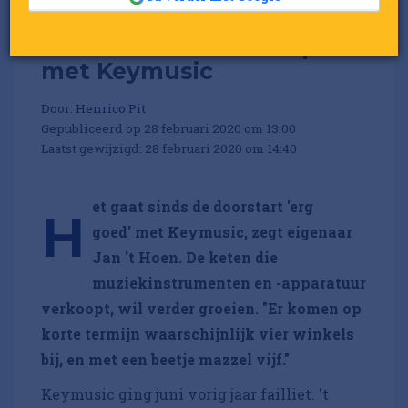
Dit is Jan 't Hoen van plan
met Keymusic
Door:
Henrico Pit
Gepubliceerd op 28 februari 2020 om 13:00
Laatst gewijzigd: 28 februari 2020 om 14:40
et gaat sinds de doorstart 'erg
H
goed' met Keymusic, zegt eigenaar
Jan 't Hoen. De keten die
muziekinstrumenten en -apparatuur
verkoopt, wil verder groeien. "Er komen op
korte termijn waarschijnlijk vier winkels
bij, en met een beetje mazzel vijf."
Keymusic ging juni vorig jaar failliet. 't