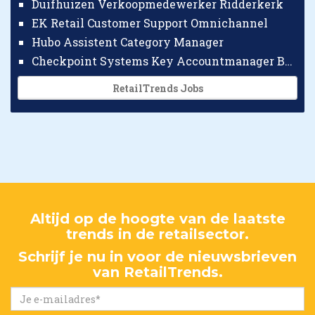
Duifhuizen Verkoopmedewerker Ridderkerk
EK Retail Customer Support Omnichannel
Hubo Assistent Category Manager
Checkpoint Systems Key Accountmanager Benelux
RetailTrends Jobs
Altijd op de hoogte van de laatste
trends in de retailsector.
Schrijf je nu in voor de nieuwsbrieven
van RetailTrends.