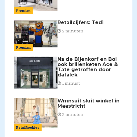
Premium
Retailcijfers: Tedi
2 minuten
Premium
Na de Bijenkorf en Bol
ook brillenketen Ace &
Tate getroffen door
datalek
1 minuut
Wmnsuit sluit winkel in
Maastricht
2 minuten
RetailRookies