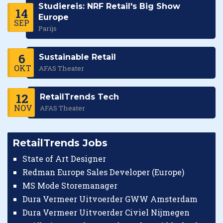
Studiereis: NRF Retail's Big Show
14
Europe
SEP
Parijs
6
Sustainable Retail
OKT
AFAS Theater
12
RetailTrends Tech
NOV
AFAS Theater
RetailTrends Jobs
State of Art Designer
Redman Europe Sales Developer (Europe)
MS Mode Storemanager
Dura Vermeer Uitvoerder GWW Amsterdam
Dura Vermeer Uitvoerder Civiel Nijmegen