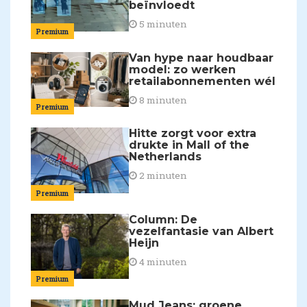
beïnvloedt
5 minuten
Premium
Van hype naar houdbaar
model: zo werken
retailabonnementen wél
8 minuten
Premium
Hitte zorgt voor extra
drukte in Mall of the
Netherlands
2 minuten
Premium
Column: De
vezelfantasie van Albert
Heijn
4 minuten
Premium
Mud Jeans: groene