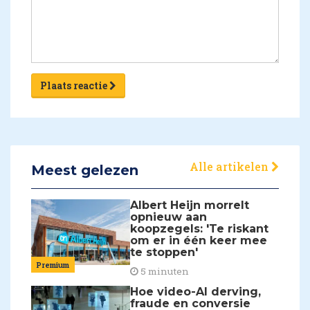
Plaats reactie
Alle artikelen
Meest gelezen
Albert Heijn morrelt
opnieuw aan
koopzegels: 'Te riskant
om er in één keer mee
te stoppen'
Premium
5 minuten
Hoe video-AI derving,
fraude en conversie