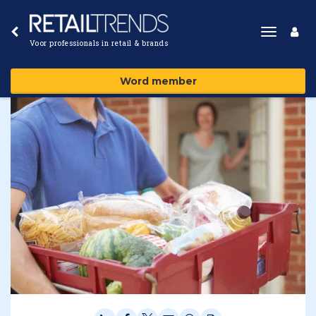
Toggle
Voor professionals in retail & brands
navigat
Word member