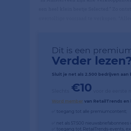
een heel klein beetje Selected.” Zo on
overtollige voorraad te verkopen. “Alle
...
Dit is een premium
Verder lezen
Sluit je net als 2.500 bedrijven aa
€10
Slechts
voor de eerste
Word member
van RetailTrends en k
✅ toegang tot alle premiumcontent;
✅ net als 57.500 nieuwsbriefabonnees da
✅ toegang tot RetailTrends-events, ex