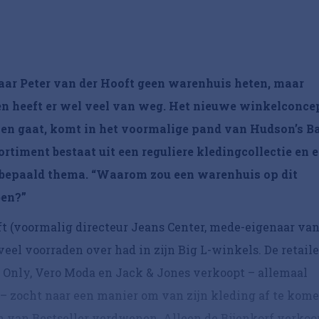
ar Peter van der Hooft geen warenhuis heten, maar
n heeft er wel veel van weg. Het nieuwe winkelconce
en gaat, komt in het voormalige pand van Hudson’s B
rtiment bestaat uit een reguliere kledingcollectie en 
n bepaald thema. “Waarom zou een warenhuis op dit
ben?”
t (voormalig directeur Jeans Center, mede-eigenaar va
eel voorraden over had in zijn Big L-winkels. De retaile
 Only, Vero Moda en Jack & Jones verkoopt – allemaal
– zocht naar een manier om van zijn kleding af te kome
n van Bestseller verdwenen. Alleen de Bijenkorf verkoo