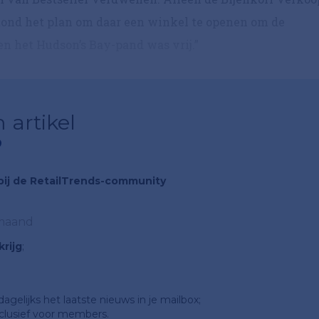
tstond het plan om daar een winkel te openen om de
en het Hudson’s Bay-pand was vrij.”
 artikel
?
n bij de RetailTrends-community
 maand
rijg
;
gelijks het laatste nieuws in je mailbox;
clusief voor members.