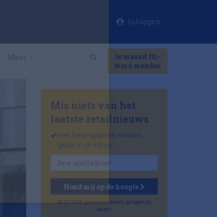
Inloggen
×
Meer
1e maand 10,-
Search
word member
Mis niets van het
laatste retailnieuws
Het belangrijkste nieuws,
gratis in je inbox
Houd mij op de hoogte
Al 57.500 professionals gingen je
voor!