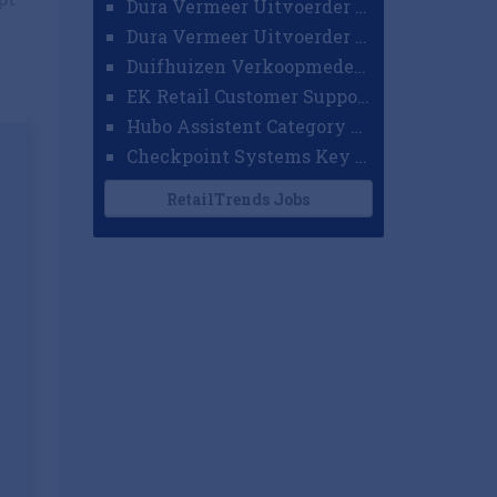
Dura Vermeer Uitvoerder GWW Amsterdam
Dura Vermeer Uitvoerder Civiel Nijmegen
Duifhuizen Verkoopmedewerker Ridderkerk
EK Retail Customer Support Omnichannel
Hubo Assistent Category Manager
Checkpoint Systems Key Accountmanager Benelux
RetailTrends Jobs