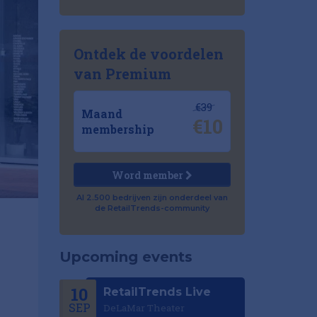
Ontdek de voordelen
van Premium
€39
Maand
€10
membership
Word member
Al 2.500 bedrijven zijn onderdeel van
de RetailTrends-community
Upcoming events
10
RetailTrends Live
SEP
DeLaMar Theater