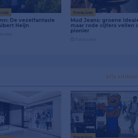
mium
Premium
mn: De vezelfantasie
Mud Jeans: groene ideal
lbert Heijn
maar rode cijfers vellen 
pionier
inuten
5 minuten
Alle artikel
Premium