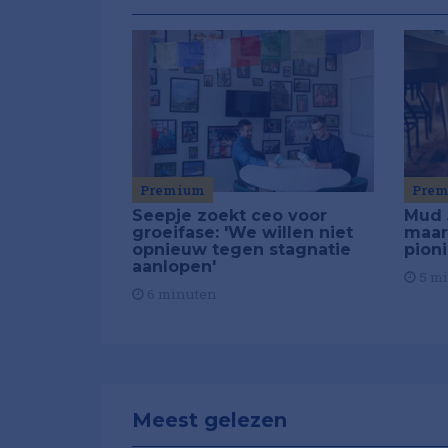
Premium
Pre
Seepje zoekt ceo voor
Mud 
groeifase: 'We willen niet
maar
opnieuw tegen stagnatie
pion
aanlopen'
5 m
6 minuten
Meest gelezen