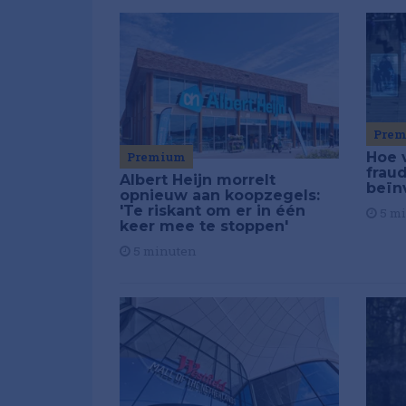
Pre
Premium
Hoe 
frau
Albert Heijn morrelt
beïn
opnieuw aan koopzegels:
'Te riskant om er in één
5 m
keer mee te stoppen'
5 minuten