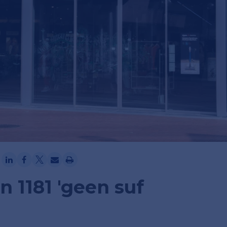
Ga verder met Google
 1181 'geen suf