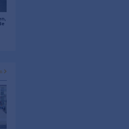
en,
de
en