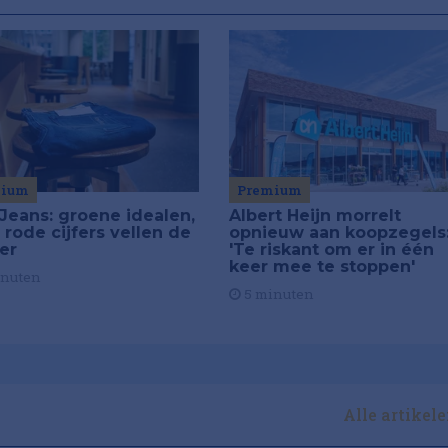
Premium
mium
Albert Heijn morrelt
Jeans: groene idealen,
opnieuw aan koopzegels
 rode cijfers vellen de
'Te riskant om er in één
ier
keer mee te stoppen'
inuten
5 minuten
Alle artikel