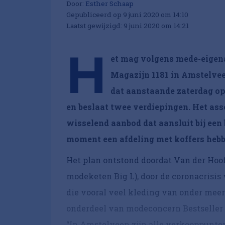
Door:
Esther Schaap
Gepubliceerd op 9 juni 2020 om 14:10
Laatst gewijzigd: 9 juni 2020 om 14:21
H
et mag volgens mede-eigena
Magazijn 1181 in Amstelvee
dat aanstaande zaterdag op
en beslaat twee verdiepingen. Het asso
wisselend aanbod dat aansluit bij ee
moment een afdeling met koffers heb
Het plan ontstond doordat Van der Hoof
modeketen Big L), door de coronacrisis v
die vooral veel kleding van onder meer
onderdeel van modeconcern Bestseller 
“In Amstelveen zijn alle verkooppunte