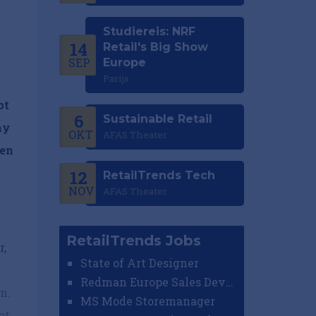
Studiereis: NRF
14
Retail's Big Show
SEP
Europe
Parijs
pt
6
Sustainable Retail
ay
OKT
AFAS Theater
een
12
RetailTrends Tech
NOV
AFAS Theater
n
RetailTrends Jobs
r,
State of Art Designer
Redman Europe Sales Developer (Europe)
n.
MS Mode Storemanager
pt