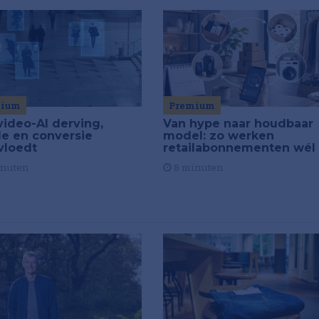
Premium
mium
Van hype naar houdbaar
video-AI derving,
model: zo werken
de en conversie
retailabonnementen wél
vloedt
8 minuten
inuten