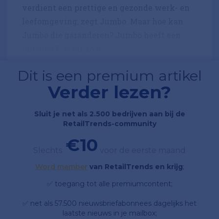
verdient een prettige en gezonde werk- en
leefomgeving, zegt Jumbo. Maar hoe kan
Jumbo die garanderen? Jumbo heeft een
huismerk, waar zo'n...
Dit is een premium artikel
Verder lezen?
Sluit je net als 2.500 bedrijven aan bij de
RetailTrends-community
€10
Slechts
voor de eerste maand
Word member
van RetailTrends en krijg
;
✅ toegang tot alle premiumcontent;
✅ net als 57.500 nieuwsbriefabonnees dagelijks het
laatste nieuws in je mailbox;