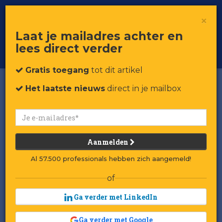
×
Toggle
Voor professionals in retail & brands
Laat je mailadres achter en
navigat
lees direct verder
Word member
Gratis toegang
tot dit artikel
Het laatste nieuws
direct in je mailbox
Aanmelden
Al 57.500 professionals hebben zich aangemeld!
of
Ga verder met LinkedIn
Ga verder met Google