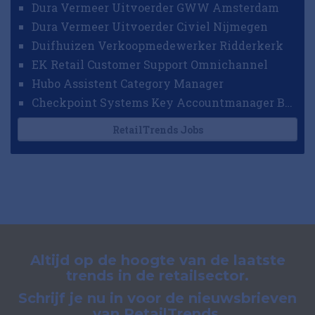
Dura Vermeer Uitvoerder GWW Amsterdam
Dura Vermeer Uitvoerder Civiel Nijmegen
Duifhuizen Verkoopmedewerker Ridderkerk
EK Retail Customer Support Omnichannel
Hubo Assistent Category Manager
Checkpoint Systems Key Accountmanager Benelux
RetailTrends Jobs
Altijd op de hoogte van de laatste
trends in de retailsector.
Schrijf je nu in voor de nieuwsbrieven
van RetailTrends.