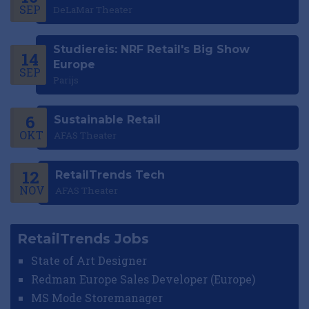
SEP
DeLaMar Theater
Studiereis: NRF Retail's Big Show
14
Europe
SEP
Parijs
6
Sustainable Retail
OKT
AFAS Theater
12
RetailTrends Tech
NOV
AFAS Theater
RetailTrends Jobs
State of Art Designer
Redman Europe Sales Developer (Europe)
MS Mode Storemanager