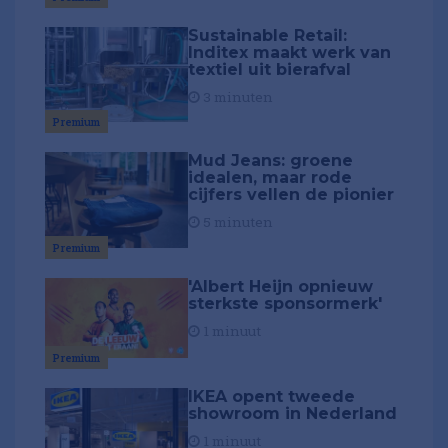
Sustainable Retail:
Inditex maakt werk van
textiel uit bierafval
3 minuten
Premium
Mud Jeans: groene
idealen, maar rode
cijfers vellen de pionier
5 minuten
Premium
'Albert Heijn opnieuw
sterkste sponsormerk'
1 minuut
Premium
IKEA opent tweede
showroom in Nederland
1 minuut