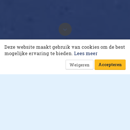
10 collega’s
1 maart 2019 om 07:40
Deze website maakt gebruik van cookies om de best
Meer variatie, minder
Korting op events
mogelijke ervaring te bieden.
Lees meer
eenheidsworst
Laatst gewijzigd: 7 december 2020 om 19:13
Accepteren
Weigeren
12 minuten
Suzanne Geurts
Pluk & play: De groei van
indoor farming