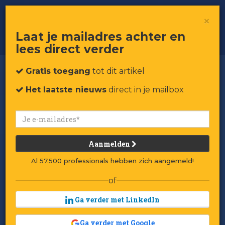
Pluk & play: De groei van indoor
×
farming
Laat je mailadres achter en
lees direct verder
Gratis toegang
tot dit artikel
Het laatste nieuws
direct in je mailbox
Aanmelden
Al 57.500 professionals hebben zich aangemeld!
of
Ga verder met LinkedIn
Ga verder met Google