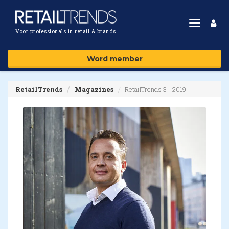
Toggle
Voor professionals in retail & brands
navigat
Word member
RetailTrends
Magazines
RetailTrends 3 - 2019