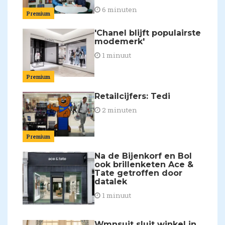
6 minuten
Premium
'Chanel blijft populairste
modemerk'
1 minuut
Premium
Retailcijfers: Tedi
2 minuten
Premium
Na de Bijenkorf en Bol
ook brillenketen Ace &
Tate getroffen door
datalek
1 minuut
Wmnsuit sluit winkel in