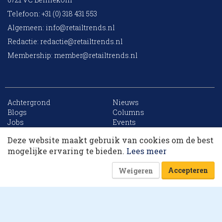
Telefoon: +31 (0) 318 431 553
Algemeen:
info@retailtrends.nl
Redactie:
redactie@retailtrends.nl
Membership:
member@retailtrends.nl
Achtergrond
Nieuws
10 collega’s
Blogs
Columns
Jobs
Events
Contact
Word member
Deze website maakt gebruik van cookies om de best
Archief
Sitemap
Korting op events
mogelijke ervaring te bieden.
Lees meer
Accepteren
Weigeren
Website is powered by