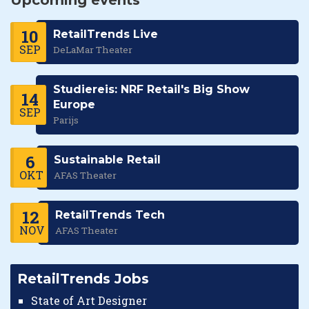
Upcoming events
10
RetailTrends Live
SEP
DeLaMar Theater
Studiereis: NRF Retail's Big Show
14
Europe
SEP
Parijs
6
Sustainable Retail
OKT
AFAS Theater
12
RetailTrends Tech
NOV
AFAS Theater
RetailTrends Jobs
State of Art Designer