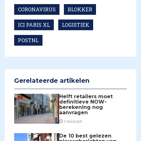
CORONAVIRUS
BLOKKER
ICI PARIS XL
LOGISTIEK
POSTNL
Gerelateerde artikelen
Helft retailers moet
definitieve NOW-
berekening nog
aanvragen
1 minuut
De 10 best gelezen