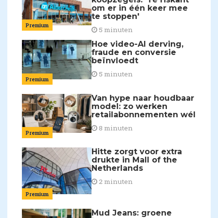
om er in één keer mee
te stoppen'
Premium
5 minuten
Hoe video-AI derving,
fraude en conversie
beïnvloedt
5 minuten
Premium
Van hype naar houdbaar
model: zo werken
retailabonnementen wél
8 minuten
Premium
Hitte zorgt voor extra
drukte in Mall of the
Netherlands
2 minuten
Premium
Mud Jeans: groene