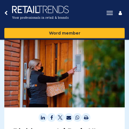
Toggle
Voor professionals in retail & brands
navigat
Word member