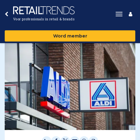
Toggle
Voor professionals in retail & brands
navigat
Word member