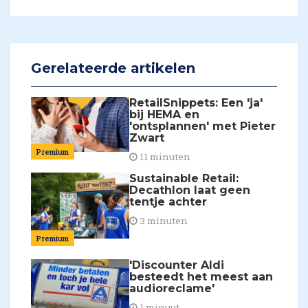
Gerelateerde artikelen
RetailSnippets: Een 'ja'
bij HEMA en
'ontsplannen' met Pieter
Zwart
Premium
11 minuten
Sustainable Retail:
Decathlon laat geen
tentje achter
3 minuten
Premium
'Discounter Aldi
besteedt het meest aan
audioreclame'
1 minuut