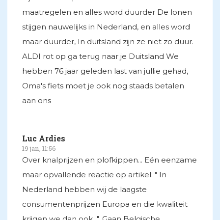
maatregelen en alles word duurder De lonen
stijgen nauwelijks in Nederland, en alles word
maar duurder, In duitsland zijn ze niet zo duur.
ALDI rot op ga terug naar je Duitsland We
hebben 76 jaar geleden last van jullie gehad,
Oma's fiets moet je ook nog staads betalen
aan ons
Luc Ardies
19 jan, 11:56
Over knalprijzen en plofkippen... Eén eenzame
maar opvallende reactie op artikel: " In
Nederland hebben wij de laagste
consumentenprijzen Europa en die kwaliteit
krijgen we dan ook...". Gaan Belgische