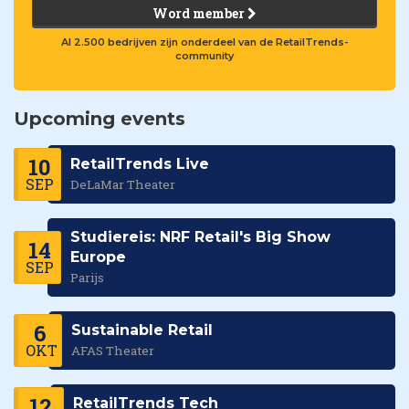
Word member
Al 2.500 bedrijven zijn onderdeel van de RetailTrends-
community
Upcoming events
10
RetailTrends Live
SEP
DeLaMar Theater
Studiereis: NRF Retail's Big Show
14
Europe
SEP
Parijs
6
Sustainable Retail
OKT
AFAS Theater
12
RetailTrends Tech