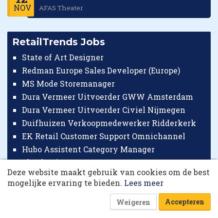
NOV
AFAS Theater
RetailTrends Jobs
State of Art Designer
Redman Europe Sales Developer (Europe)
MS Mode Storemanager
Dura Vermeer Uitvoerder GWW Amsterdam
Dura Vermeer Uitvoerder Civiel Nijmegen
Duifhuizen Verkoopmedewerker Ridderkerk
EK Retail Customer Support Omnichannel
10 collega’s
Hubo Assistent Category Manager
Checkpoint Systems Key Accountmanager Benelux
Deze website maakt gebruik van cookies om de best
Korting op events
RetailTrends Jobs
mogelijke ervaring te bieden.
Lees meer
Accepteren
Weigeren