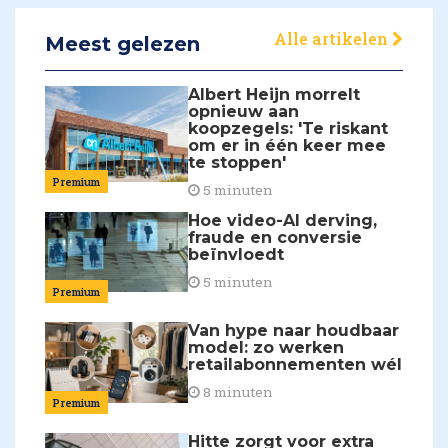
Alle artikelen
Meest gelezen
Albert Heijn morrelt
opnieuw aan
koopzegels: 'Te riskant
om er in één keer mee
te stoppen'
Premium
5 minuten
Hoe video-AI derving,
fraude en conversie
beïnvloedt
5 minuten
Premium
Van hype naar houdbaar
model: zo werken
retailabonnementen wél
8 minuten
Premium
Hitte zorgt voor extra