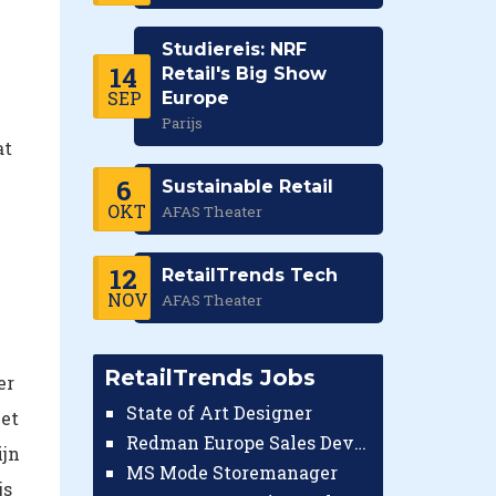
Studiereis: NRF
14
Retail's Big Show
SEP
Europe
Parijs
at
6
Sustainable Retail
OKT
AFAS Theater
12
RetailTrends Tech
NOV
AFAS Theater
RetailTrends Jobs
er
State of Art Designer
et
Redman Europe Sales Developer (Europe)
ijn
MS Mode Storemanager
js