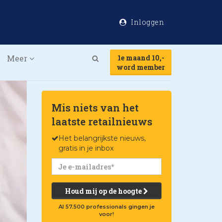
Inloggen
Meer
1e maand 10,-
Search
word member
Mis niets van het
laatste retailnieuws
Het belangrijkste nieuws,
gratis in je inbox
Houd mij op de hoogte
Al 57.500 professionals gingen je
voor!