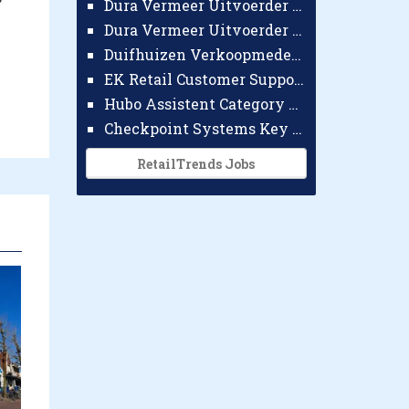
Dura Vermeer Uitvoerder GWW Amsterdam
Dura Vermeer Uitvoerder Civiel Nijmegen
Duifhuizen Verkoopmedewerker Ridderkerk
EK Retail Customer Support Omnichannel
Hubo Assistent Category Manager
Checkpoint Systems Key Accountmanager Benelux
RetailTrends Jobs