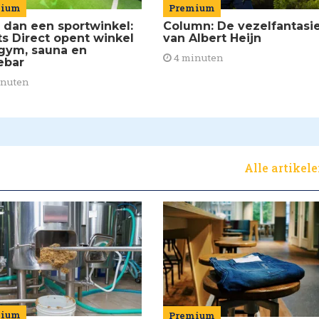
mium
Premium
 dan een sportwinkel:
Column: De vezelfantasi
ts Direct opent winkel
van Albert Heijn
gym, sauna en
4 minuten
ebar
inuten
Alle artikel
mium
Premium