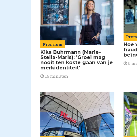
Pre
Premium
Hoe 
frau
Kika Buhrmann (Marie-
beïn
Stella-Maris): 'Groei mag
nooit ten koste gaan van je
5 m
merkidentiteit'
16 minuten