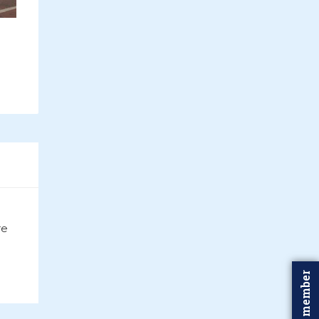
re
Word member