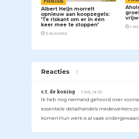
Premium
Ahol
Albert Heijn morrelt
groe
opnieuw aan koopzegels:
vrijw
'Te riskant om er in één
keer mee te stoppen'
1 mi
5 minuten
Reacties
1
c.t. de koning
5 feb, 14:20
Ik heb nog niemand gehoord over voorran
essentiele detailhandels medewerkers.zor
komen.Hun werk is al vaak ondergewaarde