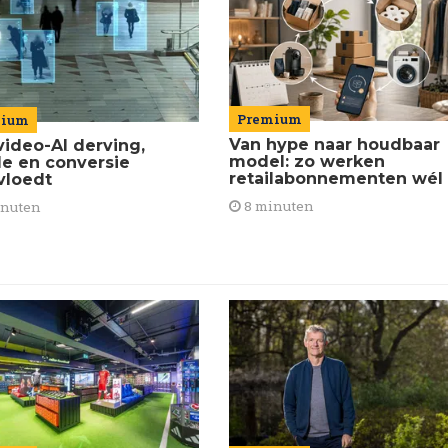
Premium
mium
Van hype naar houdbaar
video-AI derving,
model: zo werken
de en conversie
retailabonnementen wél
vloedt
8 minuten
inuten