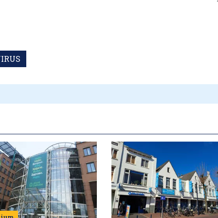
IRUS
mium