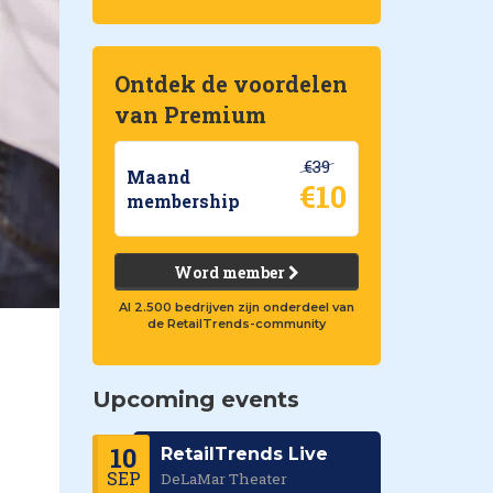
Ontdek de voordelen
van Premium
€39
Maand
€10
membership
Word member
Al 2.500 bedrijven zijn onderdeel van
de RetailTrends-community
Upcoming events
10
RetailTrends Live
SEP
DeLaMar Theater