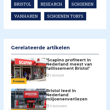
BRISTOL
RESEARCH
SCHOENEN
VANHAREN
SCHOENEN TORFS
Gerelateerde artikelen
'Scapino profiteert in
Nederland meest van
faillissement Bristol'
1 minuut
Premium
Bristol leed in
Nederland
miljoenenverliezen
2 minuten