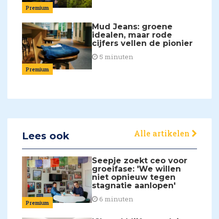
Premium
Mud Jeans: groene
idealen, maar rode
cijfers vellen de pionier
5 minuten
Premium
Alle artikelen
Lees ook
Seepje zoekt ceo voor
groeifase: 'We willen
niet opnieuw tegen
stagnatie aanlopen'
6 minuten
Premium