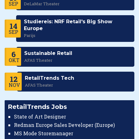
SEP
DeLaMar Theater
Studiereis: NRF Retail's Big Show
14
Europe
SEP
Parijs
6
Sustainable Retail
OKT
AFAS Theater
12
RetailTrends Tech
NOV
AFAS Theater
RetailTrends Jobs
State of Art Designer
Redman Europe Sales Developer (Europe)
MS Mode Storemanager