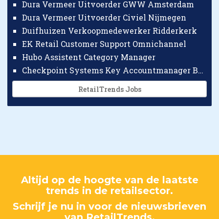
Dura Vermeer Uitvoerder GWW Amsterdam
Dura Vermeer Uitvoerder Civiel Nijmegen
Duifhuizen Verkoopmedewerker Ridderkerk
EK Retail Customer Support Omnichannel
Hubo Assistent Category Manager
Checkpoint Systems Key Accountmanager Benelux
RetailTrends Jobs
Altijd op de hoogte van de laatste
trends in de retailsector.
Schrijf je nu in voor de nieuwsbrieven
van RetailTrends.