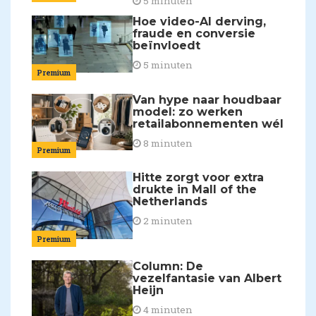
5 minuten
Hoe video-AI derving,
fraude en conversie
beïnvloedt
5 minuten
Premium
Van hype naar houdbaar
model: zo werken
retailabonnementen wél
8 minuten
Premium
Hitte zorgt voor extra
drukte in Mall of the
Netherlands
2 minuten
Premium
Column: De
vezelfantasie van Albert
Heijn
4 minuten