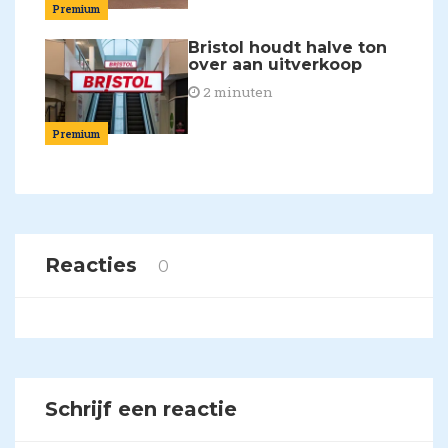
Premium
Bristol houdt halve ton
over aan uitverkoop
2 minuten
Premium
Reacties
0
Schrijf een reactie