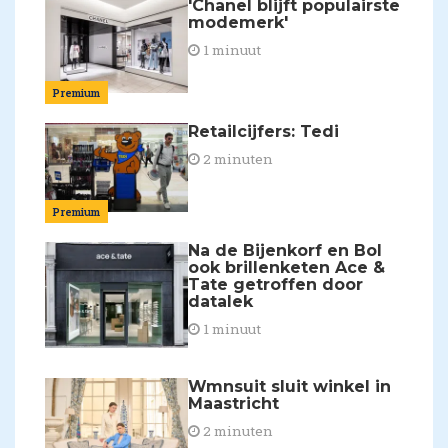
'Chanel blijft populairste
modemerk'
1 minuut
Premium
Retailcijfers: Tedi
2 minuten
Premium
Na de Bijenkorf en Bol
ook brillenketen Ace &
Tate getroffen door
datalek
1 minuut
Wmnsuit sluit winkel in
Maastricht
2 minuten