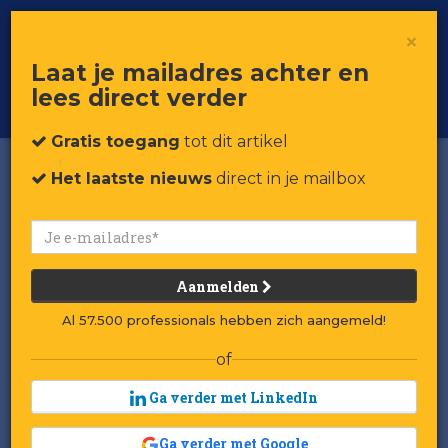
×
Toggle
Voor professionals in retail & brands
Laat je mailadres achter en
navigat
lees direct verder
Word member
Gratis toegang
tot dit artikel
Het laatste nieuws
direct in je mailbox
Aanmelden
Al 57.500 professionals hebben zich aangemeld!
of
Ga verder met LinkedIn
Ga verder met Google