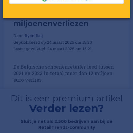
Bristol leed in Nederland
miljoenenverliezen
Door:
Ryan Baij
Gepubliceerd op 24 maart 2025 om 15:20
Laatst gewijzigd: 24 maart 2025 om 15:21
De Belgische schoenenretailer leed tussen
2021 en 2023 in totaal meer dan 12 miljoen
euro verlies.
Dit is een premium artikel
Verder lezen?
Sluit je net als 2.500 bedrijven aan bij de
RetailTrends-community