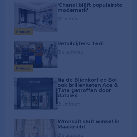
'Chanel blijft populairste
modemerk'
1 minuut
Premium
Retailcijfers: Tedi
2 minuten
Premium
Na de Bijenkorf en Bol
ook brillenketen Ace &
Tate getroffen door
datalek
1 minuut
Wmnsuit sluit winkel in
Maastricht
2 minuten