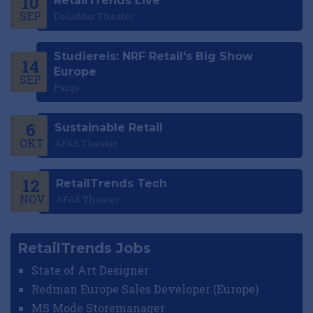
10
RetailTrends Live
SEP
DeLaMar Theater
Studiereis: NRF Retail's Big Show
14
Europe
SEP
Parijs
6
Sustainable Retail
OKT
AFAS Theater
12
RetailTrends Tech
NOV
AFAS Theater
RetailTrends Jobs
State of Art Designer
Redman Europe Sales Developer (Europe)
MS Mode Storemanager