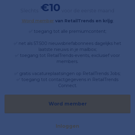
€10
Slechts
voor de eerste maand
Word member
van RetailTrends en krijg
;
✅ toegang tot alle premiumcontent;
✅ net als 57.500 nieuwsbriefabonnees dagelijks het
laatste nieuws in je mailbox;
✅ toegang tot RetailTrends-events, exclusief voor
members.
✅ gratis vacatureplaatsingen op RetailTrends Jobs;
✅ toegang tot contactgegevens in RetailTrends
Connect.
Word member
Inloggen