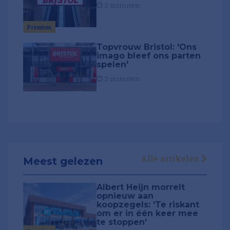
2 minuten
Premium
Topvrouw Bristol: 'Ons
imago bleef ons parten
spelen'
2 minuten
Alle artikelen
Meest gelezen
Albert Heijn morrelt
opnieuw aan
koopzegels: 'Te riskant
om er in één keer mee
te stoppen'