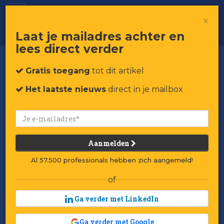
Een eerlijker keten voor beter eten
×
Laat je mailadres achter en
lees direct verder
Gratis toegang
tot dit artikel
Het laatste nieuws
direct in je mailbox
Aanmelden
Al 57.500 professionals hebben zich aangemeld!
of
Ga verder met LinkedIn
Ga verder met Google