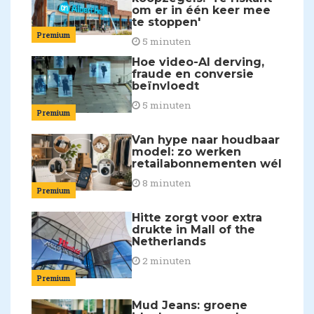
om er in één keer mee
te stoppen'
Premium
5 minuten
Hoe video-AI derving,
fraude en conversie
beïnvloedt
5 minuten
Premium
Van hype naar houdbaar
model: zo werken
retailabonnementen wél
8 minuten
Premium
Hitte zorgt voor extra
drukte in Mall of the
Netherlands
2 minuten
Premium
Mud Jeans: groene