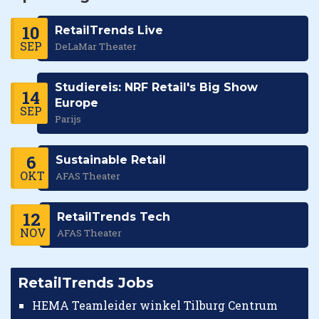
10
RetailTrends Live
SEP
DeLaMar Theater
Studiereis: NRF Retail's Big Show
14
Europe
SEP
Parijs
6
Sustainable Retail
OKT
AFAS Theater
12
RetailTrends Tech
NOV
AFAS Theater
RetailTrends Jobs
HEMA Teamleider winkel Tilburg Centrum