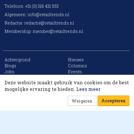
Telefoon: +31 (0) 318 431 553
Algemeen:
info@retailtrends.nl
Redactie:
redactie@retailtrends.nl
Membership:
member@retailtrends.nl
Achtergrond
Nieuws
10 collega’s
Blogs
Columns
Jobs
Events
Contact
Word member
Deze website maakt gebruik van cookies om de best
Archief
Sitemap
Korting op events
mogelijke ervaring te bieden.
Lees meer
Accepteren
Weigeren
Website is powered by