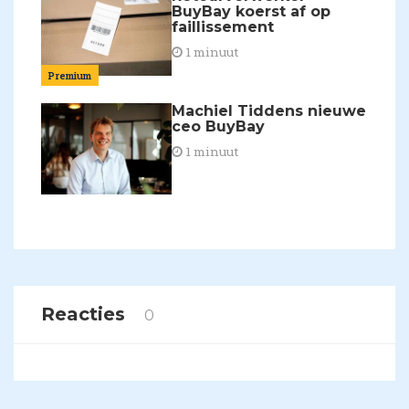
BuyBay koerst af op
faillissement
1 minuut
Premium
Machiel Tiddens nieuwe
ceo BuyBay
1 minuut
Reacties
0