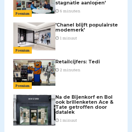
stagnatie aanlopen'
6 minuten
Premium
'Chanel blijft populairste
modemerk'
1 minuut
Premium
Retailcijfers: Tedi
2 minuten
Premium
Na de Bijenkorf en Bol
ook brillenketen Ace &
Tate getroffen door
datalek
1 minuut