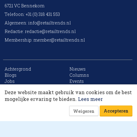
6721 VC Bennekom
Telefoon: +31 (0) 318 431 553
Algemeen:
info@retailtrends.nl
Redactie:
redactie@retailtrends.nl
Membership:
member@retailtrends.nl
Achtergrond
Nieuws
10 collega’s
Blogs
Columns
Jobs
Events
Contact
Word member
Deze website maakt gebruik van cookies om de best
Archief
Sitemap
Korting op events
mogelijke ervaring te bieden.
Lees meer
Accepteren
Weigeren
Website is powered by