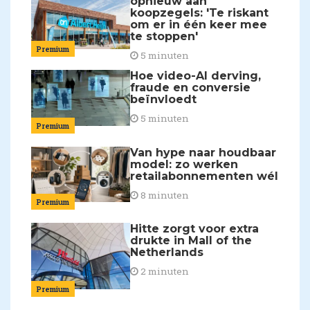
opnieuw aan
koopzegels: 'Te riskant
om er in één keer mee
te stoppen'
Premium
5 minuten
Hoe video-AI derving,
fraude en conversie
beïnvloedt
5 minuten
Premium
Van hype naar houdbaar
model: zo werken
retailabonnementen wél
8 minuten
Premium
Hitte zorgt voor extra
drukte in Mall of the
Netherlands
2 minuten
Premium