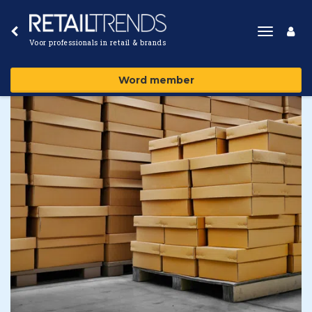
Toggle
Voor professionals in retail & brands
navigat
Word member