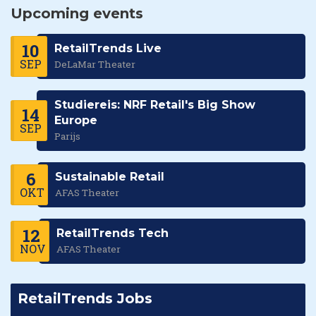
Upcoming events
10
RetailTrends Live
SEP
DeLaMar Theater
Studiereis: NRF Retail's Big Show
14
Europe
SEP
Parijs
6
Sustainable Retail
OKT
AFAS Theater
12
RetailTrends Tech
NOV
AFAS Theater
RetailTrends Jobs