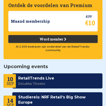
Ontdek de voordelen van Premium
€39
€10
Maand membership
Word member
Al 2.500 bedrijven zijn onderdeel van de RetailTrends-
community
Upcoming events
10
RetailTrends Live
SEP
DeLaMar Theater
Studiereis: NRF Retail's Big Show
14
Europe
SEP