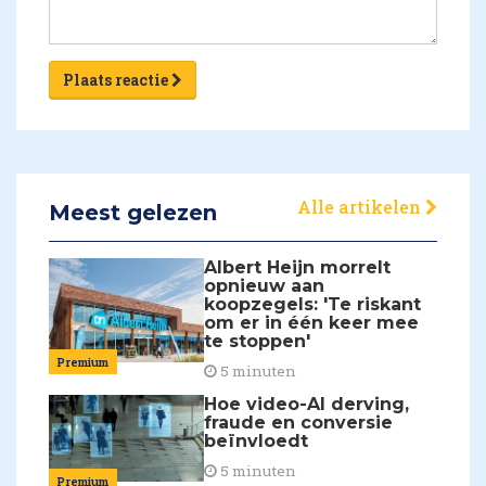
Plaats reactie
Alle artikelen
Meest gelezen
Albert Heijn morrelt
opnieuw aan
koopzegels: 'Te riskant
om er in één keer mee
te stoppen'
Premium
5 minuten
Hoe video-AI derving,
fraude en conversie
beïnvloedt
5 minuten
Premium