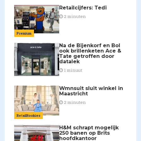
Retailcijfers: Tedi
2 minuten
Premium
Na de Bijenkorf en Bol
ook brillenketen Ace &
Tate getroffen door
datalek
1 minuut
Wmnsuit sluit winkel in
Maastricht
2 minuten
RetailRookies
H&M schrapt mogelijk
250 banen op Brits
hoofdkantoor