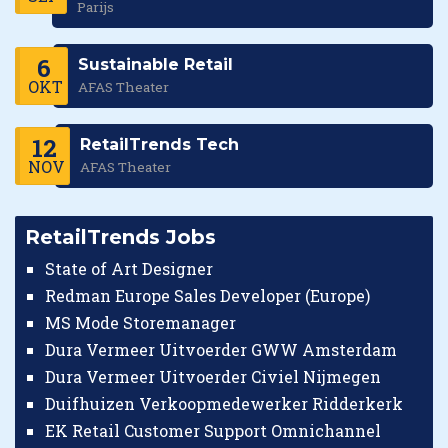
Parijs
6
Sustainable Retail
OKT
AFAS Theater
12
RetailTrends Tech
NOV
AFAS Theater
RetailTrends Jobs
State of Art Designer
Redman Europe Sales Developer (Europe)
MS Mode Storemanager
Dura Vermeer Uitvoerder GWW Amsterdam
Dura Vermeer Uitvoerder Civiel Nijmegen
Duifhuizen Verkoopmedewerker Ridderkerk
EK Retail Customer Support Omnichannel