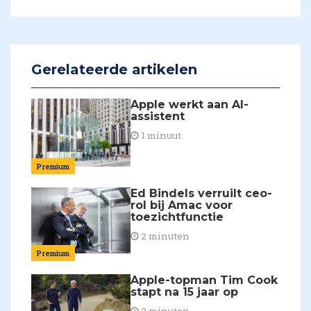
Gerelateerde artikelen
Apple werkt aan AI-
assistent
1 minuut
Premium
Ed Bindels verruilt ceo-
rol bij Amac voor
toezichtfunctie
2 minuten
Premium
Apple-topman Tim Cook
stapt na 15 jaar op
2 minuten