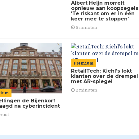
Albert Heijn morrelt
opnieuw aan koopzegels
'Te riskant om er in één
keer mee te stoppen'
5 minuten
Premium
RetailTech: Kiehl's lokt
klanten over de drempel
met AR-spiegel
2 minuten
mium
ellingen de Bijenkorf
raagd na cyberincident
nuut