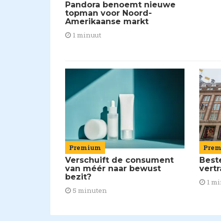
Pandora benoemt nieuwe
topman voor Noord-
Amerikaanse markt
1 minuut
Pre
Premium
Best
Verschuift de consument
vert
van méér naar bewust
bezit?
1 mi
5 minuten