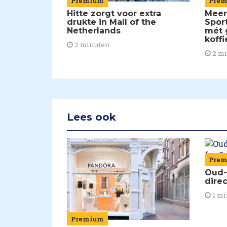
Pre
Premium
Meer
Hitte zorgt voor extra
Spor
drukte in Mall of the
mét 
Netherlands
koffi
2 minuten
2 m
Lees ook
Pre
Oud-
dire
1 mi
Premium