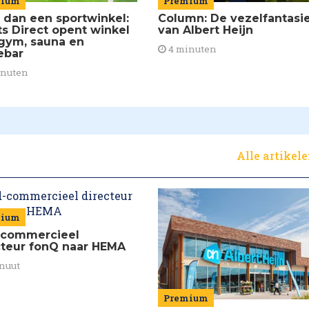
mium
Premium
 dan een sportwinkel:
Column: De vezelfantasi
ts Direct opent winkel
van Albert Heijn
gym, sauna en
4 minuten
ebar
inuten
Alle artikel
mium
commercieel
cteur fonQ naar HEMA
nuut
Premium