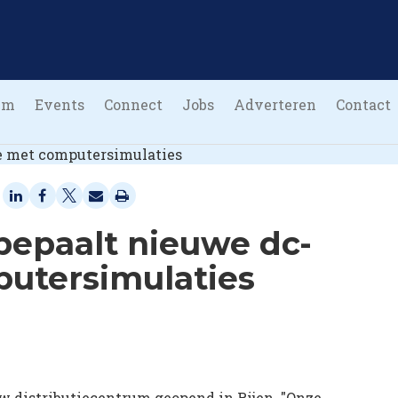
um
Events
Connect
Jobs
Adverteren
Contact
bepaalt nieuwe dc-
putersimulaties
uw distributiecentrum geopend in Rijen. "Onze