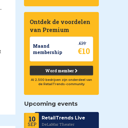
-
Ontdek de voordelen
van Premium
€39
Maand
€10
t
membership
Word member
Al 2.500 bedrijven zijn onderdeel van
de RetailTrends-community
Upcoming events
10
RetailTrends Live
SEP
DeLaMar Theater