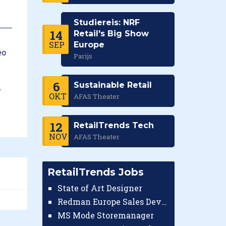
Studiereis: NRF
14
Retail's Big Show
SEP
Europe
Parijs
6
Sustainable Retail
-
OKT
AFAS Theater
12
RetailTrends Tech
NOV
AFAS Theater
RetailTrends Jobs
State of Art Designer
Redman Europe Sales Developer (Europe)
MS Mode Storemanager