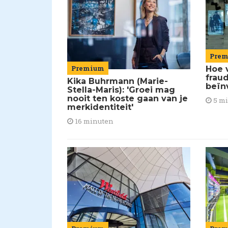
Pre
Premium
Hoe 
frau
Kika Buhrmann (Marie-
beïn
Stella-Maris): 'Groei mag
nooit ten koste gaan van je
5 m
merkidentiteit'
16 minuten