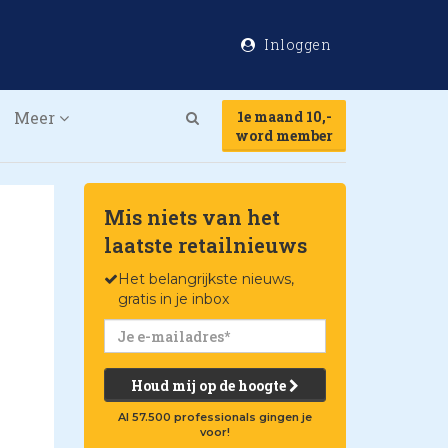
Inloggen
Meer
1e maand 10,-
Search
word member
Mis niets van het
laatste retailnieuws
Het belangrijkste nieuws,
gratis in je inbox
Houd mij op de hoogte
Al 57.500 professionals gingen je
voor!