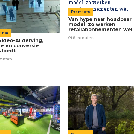
Premium
Van hype naar houdbaar
model: zo werken
retailabonnementen wél
mium
8 minuten
video-AI derving,
de en conversie
vloedt
inuten