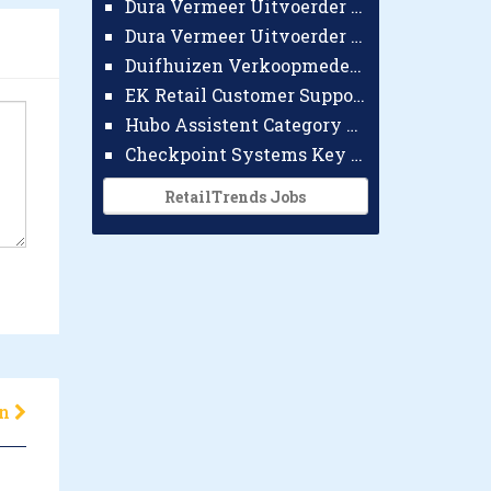
Dura Vermeer Uitvoerder GWW Amsterdam
Dura Vermeer Uitvoerder Civiel Nijmegen
Duifhuizen Verkoopmedewerker Ridderkerk
EK Retail Customer Support Omnichannel
Hubo Assistent Category Manager
Checkpoint Systems Key Accountmanager Benelux
RetailTrends Jobs
en