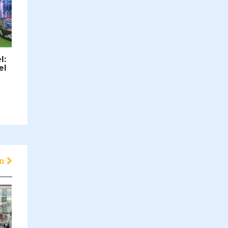
l:
el
en