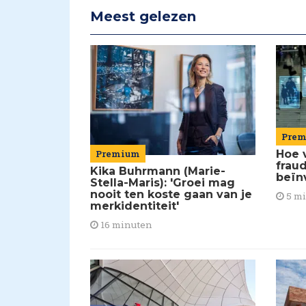
Meest gelezen
Pre
Premium
Hoe 
frau
Kika Buhrmann (Marie-
beïn
Stella-Maris): 'Groei mag
nooit ten koste gaan van je
5 m
merkidentiteit'
16 minuten