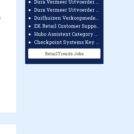
Dura Vermeer Uitvoerder GWW Amsterdam
Dura Vermeer Uitvoerder Civiel Nijmegen
s
Duifhuizen Verkoopmedewerker Ridderkerk
EK Retail Customer Support Omnichannel
Hubo Assistent Category Manager
Checkpoint Systems Key Accountmanager Benelux
RetailTrends Jobs