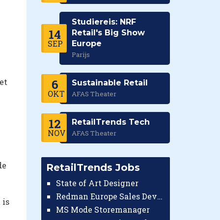
Studiereis: NRF
14
Retail's Big Show
SEP
Europe
Parijs
et
6
Sustainable Retail
OKT
AFAS Theater
12
RetailTrends Tech
NOV
AFAS Theater
de
RetailTrends Jobs
State of Art Designer
Redman Europe Sales Developer (Europe)
 is
MS Mode Storemanager