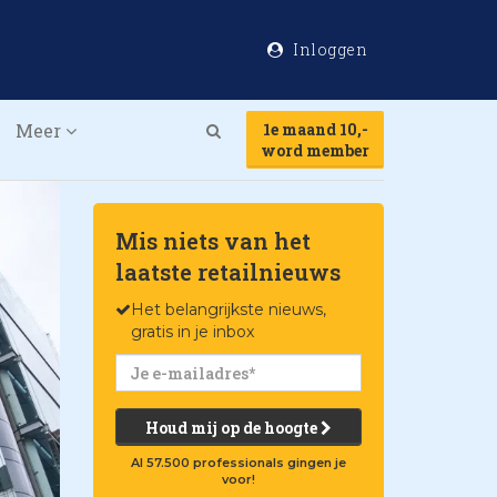
Inloggen
Meer
1e maand 10,-
Search
word member
Mis niets van het
laatste retailnieuws
Het belangrijkste nieuws,
gratis in je inbox
Houd mij op de hoogte
Al 57.500 professionals gingen je
voor!