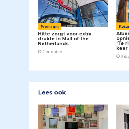
Pre
Premium
Alber
Hitte zorgt voor extra
opni
drukte in Mall of the
'Te r
Netherlands
keer
2 minuten
5 m
Lees ook