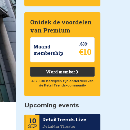
Ontdek de voordelen
van Premium
€39
Maand
€10
membership
Word member
Al 2.500 bedrijven zijn onderdeel van
de RetailTrends-community
Upcoming events
10
RetailTrends Live
SEP
DeLaMar Theater