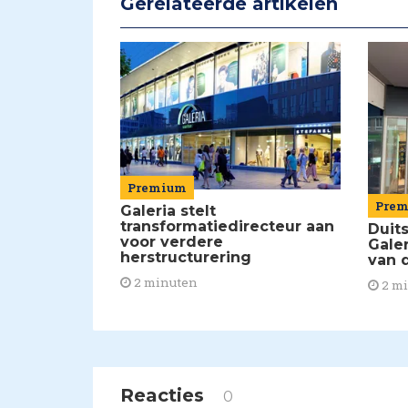
Gerelateerde artikelen
Premium
Pre
Galeria stelt
transformatiedirecteur aan
Duit
voor verdere
Galer
herstructurering
van 
2 minuten
2 m
Reacties
0