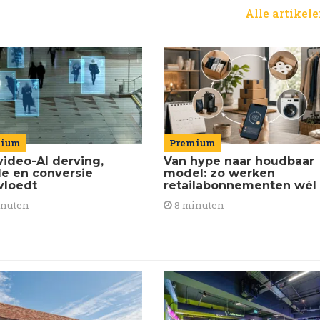
Alle artikel
Premium
mium
Van hype naar houdbaar
video-AI derving,
model: zo werken
de en conversie
retailabonnementen wél
vloedt
8 minuten
inuten