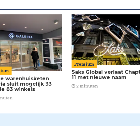
Premium
mium
Saks Global verlaat Chap
11 met nieuwe naam
se warenhuisketen
ia sluit mogelijk 33
2 minuten
de 83 winkels
inuten