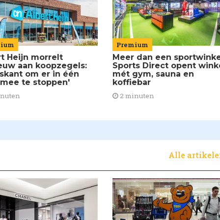
mium
Premium
t Heijn morrelt
Meer dan een sportwinke
euw aan koopzegels:
Sports Direct opent wink
iskant om er in één
mét gym, sauna en
 mee te stoppen'
koffiebar
inuten
2 minuten
Alle artikel