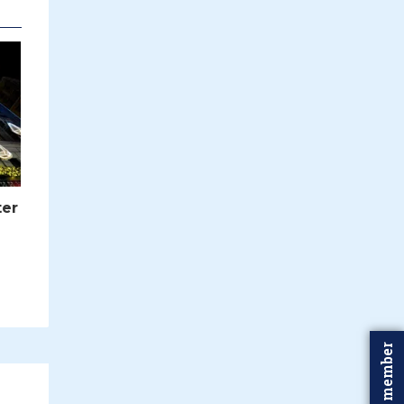
ter
Word member