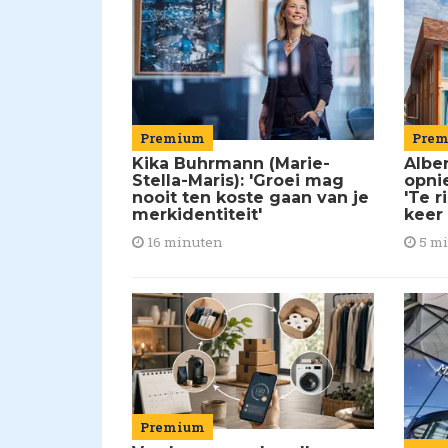
Premium
Pre
Kika Buhrmann (Marie-
Alber
Stella-Maris): 'Groei mag
opni
nooit ten koste gaan van je
'Te r
merkidentiteit'
keer
16 minuten
5 m
Premium