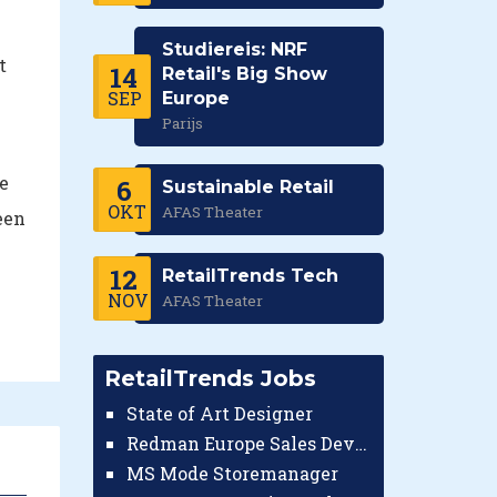
Studiereis: NRF
t
14
Retail's Big Show
SEP
Europe
Parijs
ne
6
Sustainable Retail
OKT
AFAS Theater
een
12
RetailTrends Tech
NOV
AFAS Theater
RetailTrends Jobs
State of Art Designer
Redman Europe Sales Developer (Europe)
MS Mode Storemanager