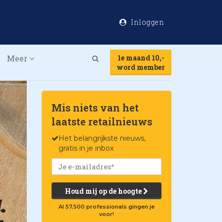
Inloggen
Meer
1e maand 10,-
Search
word member
Mis niets van het
laatste retailnieuws
Het belangrijkste nieuws,
gratis in je inbox
Houd mij op de hoogte
Al 57.500 professionals gingen je
voor!