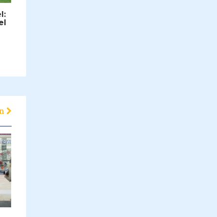
l:
el
en