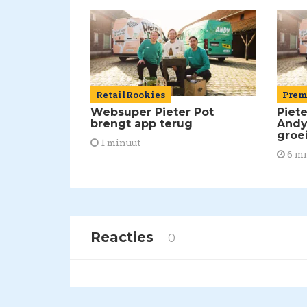
RetailRookies
Pre
Websuper Pieter Pot
Piet
brengt app terug
Andy
groe
1 minuut
6 m
Reacties
0