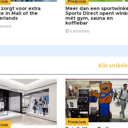
Premium
mium
Meer dan een sportwinke
 zorgt voor extra
Sports Direct opent wink
e in Mall of the
mét gym, sauna en
erlands
koffiebar
inuten
2 minuten
Alle artikel
Premium
mium