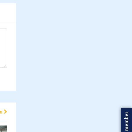
en
Word member