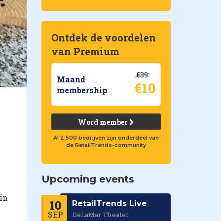
Ontdek de voordelen
van Premium
€39
Maand
€10
membership
Word member
Al 2.500 bedrijven zijn onderdeel van
de RetailTrends-community
Upcoming events
in
10
RetailTrends Live
SEP
DeLaMar Theater