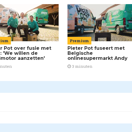
mium
Premium
er Pot over fusie met
Pieter Pot fuseert met
: 'We willen de
Belgische
imotor aanzetten'
onlinesupermarkt Andy
inuten
3 minuten