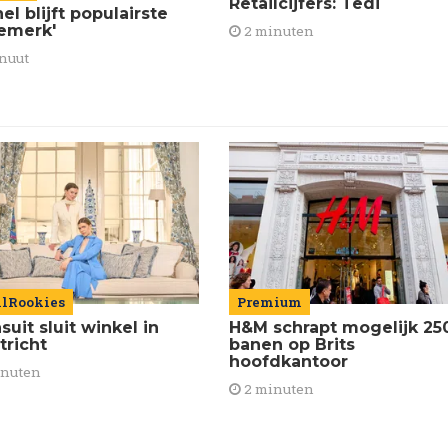
Retailcijfers: Tedi
el blijft populairste
emerk'
2 minuten
nuut
ilRookies
Premium
uit sluit winkel in
H&M schrapt mogelijk 25
tricht
banen op Brits
hoofdkantoor
inuten
2 minuten