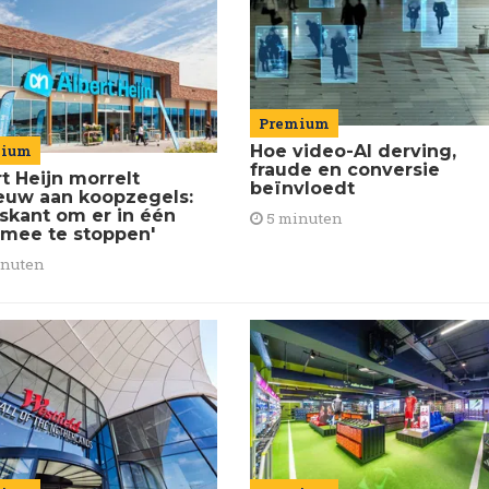
Premium
mium
Hoe video-AI derving,
fraude en conversie
t Heijn morrelt
beïnvloedt
euw aan koopzegels:
iskant om er in één
5 minuten
 mee te stoppen'
inuten