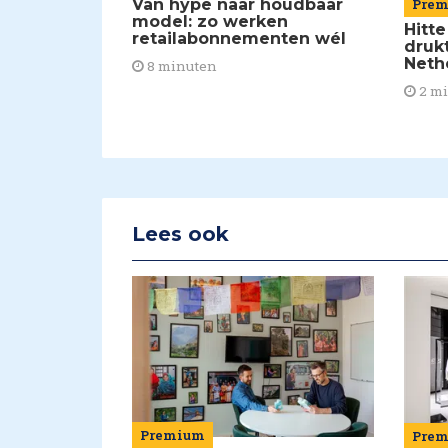
Van hype naar houdbaar
Pre
model: zo werken
Hitte
retailabonnementen wél
drukt
Neth
8 minuten
2 m
Lees ook
Premium
Pre