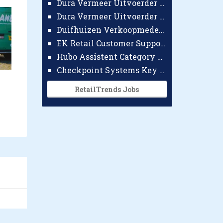
Dura Vermeer Uitvoerder GWW Amsterdam
Dura Vermeer Uitvoerder Civiel Nijmegen
Duifhuizen Verkoopmedewerker Ridderkerk
EK Retail Customer Support Omnichannel
Hubo Assistent Category Manager
Checkpoint Systems Key Accountmanager Benelux
RetailTrends Jobs