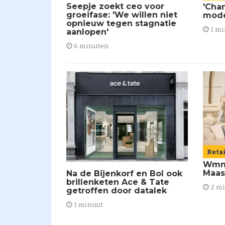
Seepje zoekt ceo voor
'Chan
groeifase: 'We willen niet
mod
opnieuw tegen stagnatie
1 mi
aanlopen'
6 minuten
Reta
Wmns
Maas
Na de Bijenkorf en Bol ook
brillenketen Ace & Tate
2 m
getroffen door datalek
1 minuut