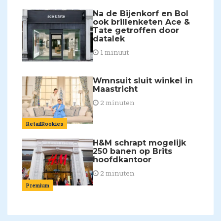
Na de Bijenkorf en Bol
ook brillenketen Ace &
Tate getroffen door
datalek
1 minuut
Wmnsuit sluit winkel in
Maastricht
2 minuten
RetailRookies
H&M schrapt mogelijk
250 banen op Brits
hoofdkantoor
2 minuten
Premium