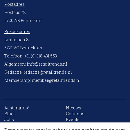
Postadres
Postbus 78
6720 AB Bennekom
Bezoekadres
Lindelaan 8
6721 VC Bennekom
Telefoon: +31 (0) 318 431 553
Algemeen:
info@retailtrends.nl
Redactie:
redactie@retailtrends.nl
Membership:
member@retailtrends.nl
Achtergrond
Nieuws
10 collega’s
Blogs
Columns
Jobs
Events
Contact
Word member
Deze website maakt gebruik van cookies om de best