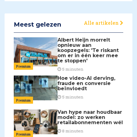
Alle artikelen
Meest gelezen
Albert Heijn morrelt
opnieuw aan
koopzegels: 'Te riskant
om er in één keer mee
te stoppen'
Premium
5 minuten
Hoe video-AI derving,
fraude en conversie
beïnvloedt
5 minuten
Premium
Van hype naar houdbaar
model: zo werken
retailabonnementen wél
8 minuten
Premium