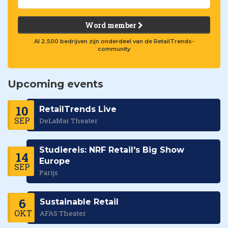
Word member
Al 2.500 bedrijven zijn onderdeel van de RetailTrends-
community
Upcoming events
10
RetailTrends Live
SEP
DeLaMar Theater
Studiereis: NRF Retail's Big Show
14
Europe
SEP
Parijs
6
Sustainable Retail
OKT
AFAS Theater