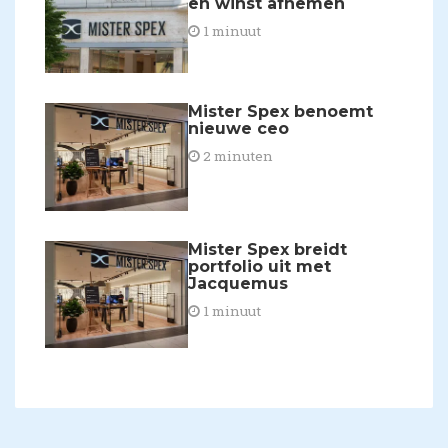
en winst afnemen
1 minuut
Mister Spex benoemt
nieuwe ceo
2 minuten
Mister Spex breidt
portfolio uit met
Jacquemus
1 minuut