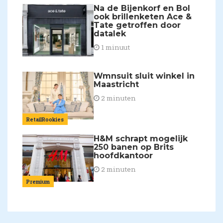
Na de Bijenkorf en Bol
ook brillenketen Ace &
Tate getroffen door
datalek
1 minuut
Wmnsuit sluit winkel in
Maastricht
2 minuten
RetailRookies
H&M schrapt mogelijk
250 banen op Brits
hoofdkantoor
2 minuten
Premium