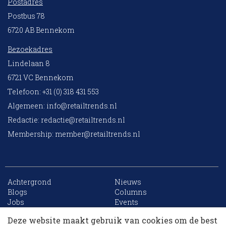
Postadres
Postbus 78
6720 AB Bennekom
Bezoekadres
Lindelaan 8
6721 VC Bennekom
Telefoon: +31 (0) 318 431 553
Algemeen:
info@retailtrends.nl
Redactie:
redactie@retailtrends.nl
Membership:
member@retailtrends.nl
Achtergrond
Nieuws
10 collega’s
Blogs
Columns
Jobs
Events
Contact
Word member
Deze website maakt gebruik van cookies om de best
Archief
Sitemap
Korting op events