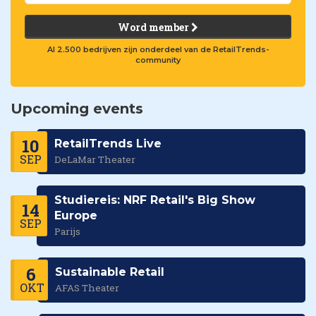
Word member
Al 2.500 bedrijven zijn onderdeel van de RetailTrends-
community
Upcoming events
10
RetailTrends Live
SEP
DeLaMar Theater
Studiereis: NRF Retail's Big Show
14
Europe
SEP
Parijs
6
Sustainable Retail
OKT
AFAS Theater