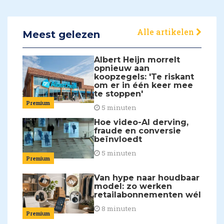
Alle artikelen
Meest gelezen
Albert Heijn morrelt
opnieuw aan
koopzegels: 'Te riskant
om er in één keer mee
te stoppen'
Premium
5 minuten
Hoe video-AI derving,
fraude en conversie
beïnvloedt
5 minuten
Premium
Van hype naar houdbaar
model: zo werken
retailabonnementen wél
8 minuten
Premium