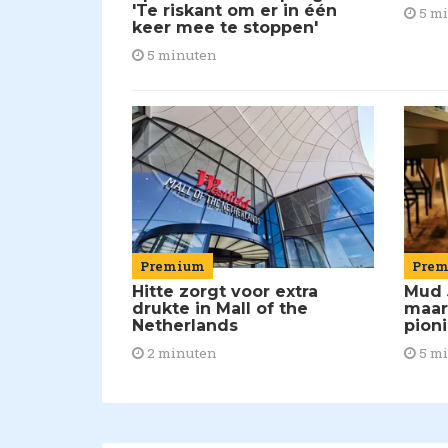
'Te riskant om er in één
5 m
keer mee te stoppen'
5 minuten
Premium
Pre
Hitte zorgt voor extra
Mud 
drukte in Mall of the
maar
Netherlands
pion
2 minuten
5 m