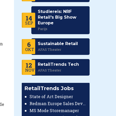
Studiereis: NRF
14
Retail's Big Show
SEP
Europe
Parijs
6
an
Sustainable Retail
OKT
AFAS Theater
12
RetailTrends Tech
NOV
AFAS Theater
RetailTrends Jobs
State of Art Designer
Redman Europe Sales Developer (Europe)
de
MS Mode Storemanager