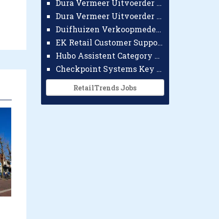
Dura Vermeer Uitvoerder GWW Amsterdam
Dura Vermeer Uitvoerder Civiel Nijmegen
Duifhuizen Verkoopmedewerker Ridderkerk
EK Retail Customer Support Omnichannel
Hubo Assistent Category Manager
Checkpoint Systems Key Accountmanager Benelux
RetailTrends Jobs