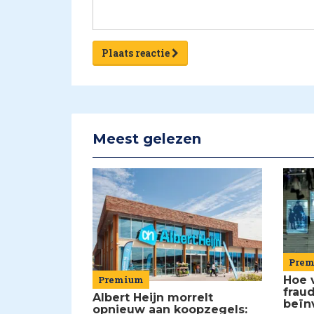
Plaats reactie
Meest gelezen
Pre
Premium
Hoe 
frau
Albert Heijn morrelt
beïn
opnieuw aan koopzegels: