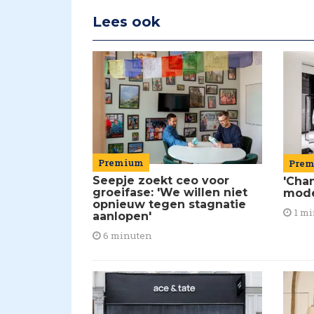
Lees ook
Premium
Pre
Seepje zoekt ceo voor
'Chan
groeifase: 'We willen niet
mod
opnieuw tegen stagnatie
1 mi
aanlopen'
6 minuten