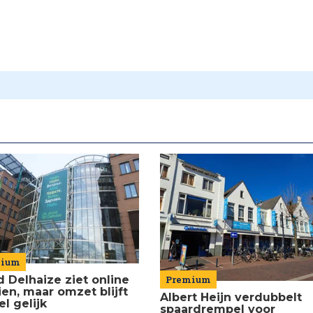
mium
d Delhaize ziet online
Premium
ien, maar omzet blijft
Albert Heijn verdubbelt
el gelijk
spaardrempel voor