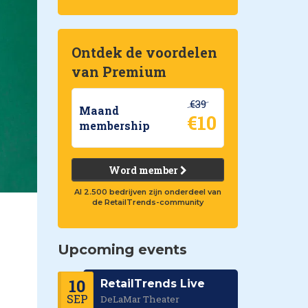
Ontdek de voordelen
van Premium
€39
Maand
€10
membership
Word member
Al 2.500 bedrijven zijn onderdeel van
de RetailTrends-community
Upcoming events
10
RetailTrends Live
SEP
DeLaMar Theater