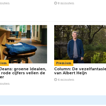
8 minuten
inuten
mium
Premium
Jeans: groene idealen,
Column: De vezelfantasi
 rode cijfers vellen de
van Albert Heijn
ier
4 minuten
inuten