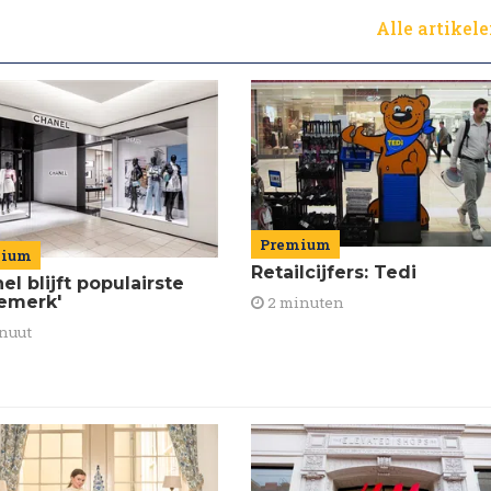
Alle artikel
Premium
mium
Retailcijfers: Tedi
el blijft populairste
emerk'
2 minuten
nuut