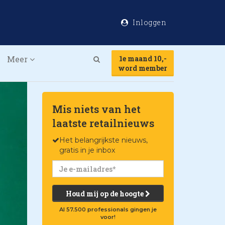
Inloggen
Meer
1e maand 10,-
Search
word member
Mis niets van het
laatste retailnieuws
Het belangrijkste nieuws,
gratis in je inbox
Houd mij op de hoogte
Al 57.500 professionals gingen je
voor!