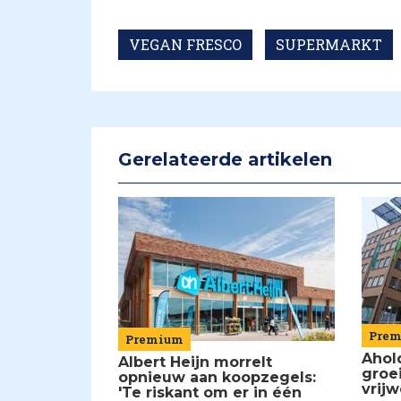
VEGAN FRESCO
SUPERMARKT
Gerelateerde artikelen
Pre
Premium
Ahol
Albert Heijn morrelt
groe
opnieuw aan koopzegels:
vrijw
'Te riskant om er in één