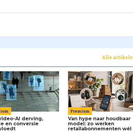
Alle artikel
Premium
mium
Van hype naar houdbaar
video-AI derving,
model: zo werken
de en conversie
retailabonnementen wél
vloedt