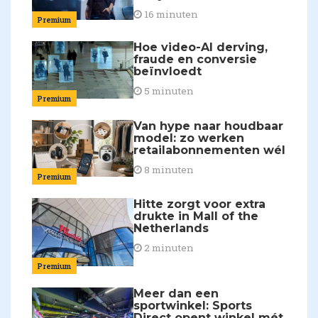
16 minuten
Premium
Hoe video-AI derving,
fraude en conversie
beïnvloedt
5 minuten
Premium
Van hype naar houdbaar
model: zo werken
retailabonnementen wél
8 minuten
Premium
Hitte zorgt voor extra
drukte in Mall of the
Netherlands
2 minuten
Premium
Meer dan een
sportwinkel: Sports
Direct opent winkel mét