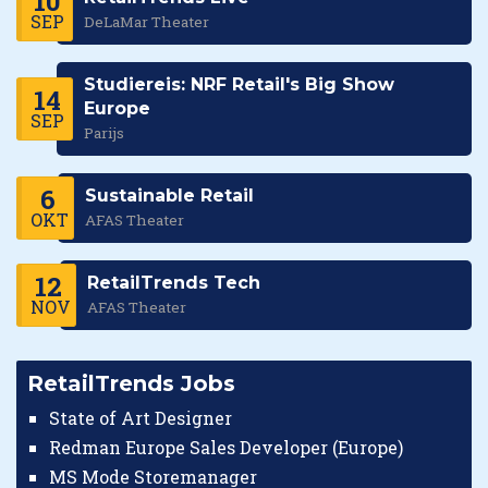
10
SEP
DeLaMar Theater
Studiereis: NRF Retail's Big Show
14
Europe
SEP
Parijs
6
Sustainable Retail
OKT
AFAS Theater
12
RetailTrends Tech
NOV
AFAS Theater
RetailTrends Jobs
State of Art Designer
Redman Europe Sales Developer (Europe)
MS Mode Storemanager