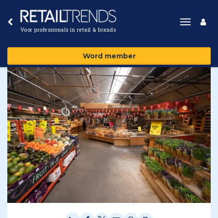
Toggle
Voor professionals in retail & brands
navigat
Word member