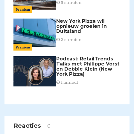
5 minuten
Premium
New York Pizza wil
opnieuw groeien in
Duitsland
2 minuten
Premium
Podcast: RetailTrends
Talks met Philippe Vorst
en Debbie Klein (New
York Pizza)
1 minuut
Reacties
0