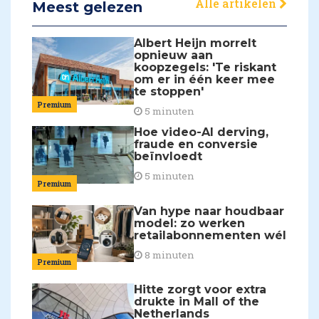
Alle artikelen
Meest gelezen
Albert Heijn morrelt
opnieuw aan
koopzegels: 'Te riskant
om er in één keer mee
te stoppen'
Premium
5 minuten
Hoe video-AI derving,
fraude en conversie
beïnvloedt
5 minuten
Premium
Van hype naar houdbaar
model: zo werken
retailabonnementen wél
8 minuten
Premium
Hitte zorgt voor extra
drukte in Mall of the
Netherlands