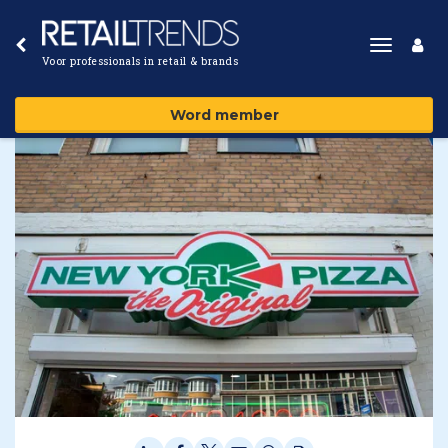
Toggle
Voor professionals in retail & brands
navigat
Word member