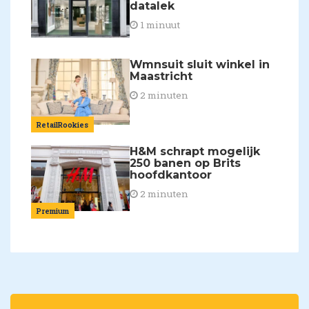
datalek
1 minuut
Wmnsuit sluit winkel in
Maastricht
2 minuten
RetailRookies
H&M schrapt mogelijk
250 banen op Brits
hoofdkantoor
2 minuten
Premium