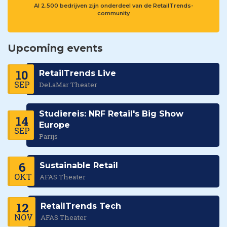
Al 2.500 bedrijven zijn onderdeel van de RetailTrends-
community
Upcoming events
10
RetailTrends Live
SEP
DeLaMar Theater
Studiereis: NRF Retail's Big Show
14
Europe
SEP
Parijs
6
Sustainable Retail
OKT
AFAS Theater
12
RetailTrends Tech
NOV
AFAS Theater