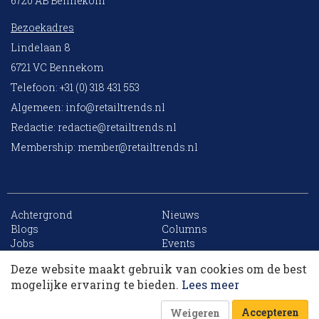
6720 AB Bennekom
Bezoekadres
Lindelaan 8
6721 VC Bennekom
Telefoon: +31 (0) 318 431 553
Algemeen:
info@retailtrends.nl
Redactie:
redactie@retailtrends.nl
Membership:
member@retailtrends.nl
Achtergrond
Nieuws
10 collega’s
Blogs
Columns
Jobs
Events
Contact
Word member
Deze website maakt gebruik van cookies om de best
Archief
Sitemap
Korting op events
mogelijke ervaring te bieden.
Lees meer
Accepteren
Weigeren