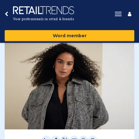
Toggle
Voor professionals in retail & brands
navigat
Word member