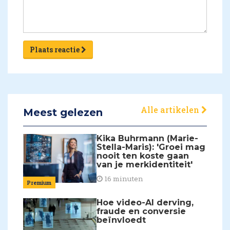
Plaats reactie
Alle artikelen
Meest gelezen
Kika Buhrmann (Marie-
Stella-Maris): 'Groei mag
nooit ten koste gaan
van je merkidentiteit'
16 minuten
Premium
Hoe video-AI derving,
fraude en conversie
beïnvloedt