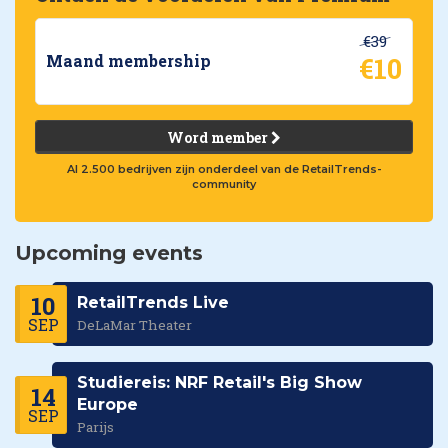
€39
€10
Maand membership
Word member
Al 2.500 bedrijven zijn onderdeel van de RetailTrends-
community
Upcoming events
10
RetailTrends Live
SEP
DeLaMar Theater
Studiereis: NRF Retail's Big Show
14
Europe
SEP
Parijs