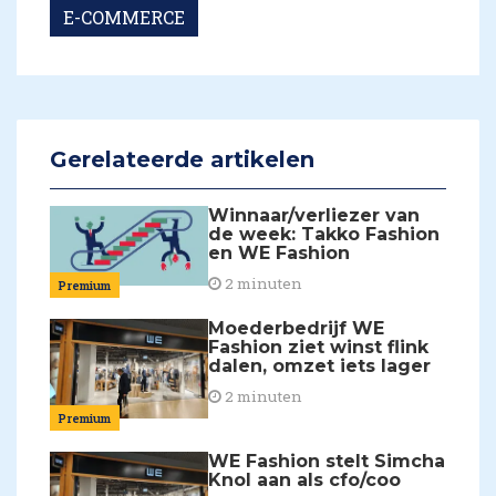
E-COMMERCE
Gerelateerde artikelen
Winnaar/verliezer van
de week: Takko Fashion
en WE Fashion
2 minuten
Premium
Moederbedrijf WE
Fashion ziet winst flink
dalen, omzet iets lager
2 minuten
Premium
WE Fashion stelt Simcha
Knol aan als cfo/coo