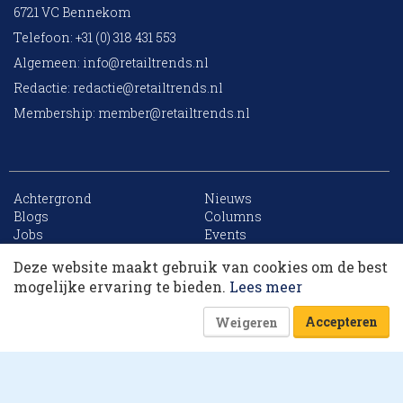
6721 VC Bennekom
Telefoon: +31 (0) 318 431 553
Algemeen:
info@retailtrends.nl
Redactie:
redactie@retailtrends.nl
Membership:
member@retailtrends.nl
Achtergrond
Nieuws
10 collega’s
Blogs
Columns
Jobs
Events
Contact
Word member
Deze website maakt gebruik van cookies om de best
Archief
Sitemap
Korting op events
mogelijke ervaring te bieden.
Lees meer
Accepteren
Weigeren
Website is powered by