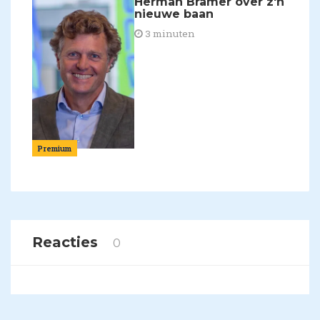
Herman Bramer over z'n
nieuwe baan
3 minuten
Premium
Reacties
0