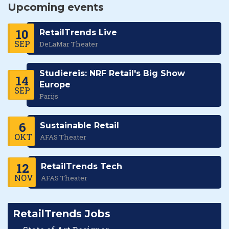
Upcoming events
10
RetailTrends Live
SEP
DeLaMar Theater
Studiereis: NRF Retail's Big Show
14
Europe
SEP
Parijs
6
Sustainable Retail
OKT
AFAS Theater
12
RetailTrends Tech
NOV
AFAS Theater
RetailTrends Jobs