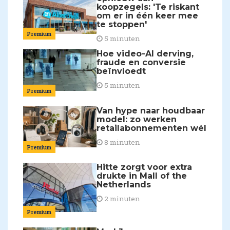
koopzegels: 'Te riskant
om er in één keer mee
te stoppen'
Premium
5 minuten
Hoe video-AI derving,
fraude en conversie
beïnvloedt
5 minuten
Premium
Van hype naar houdbaar
model: zo werken
retailabonnementen wél
8 minuten
Premium
Hitte zorgt voor extra
drukte in Mall of the
Netherlands
2 minuten
Premium