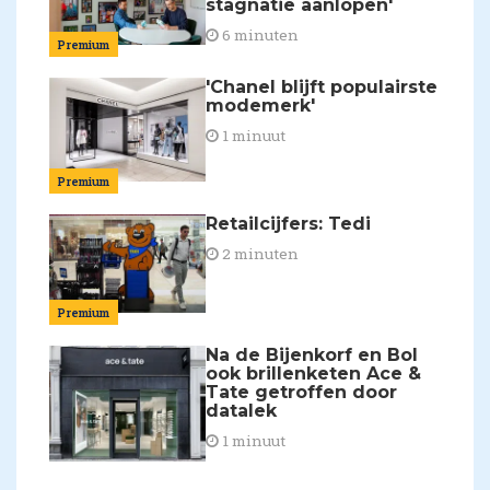
stagnatie aanlopen'
6 minuten
Premium
'Chanel blijft populairste
modemerk'
1 minuut
Premium
Retailcijfers: Tedi
2 minuten
Premium
Na de Bijenkorf en Bol
ook brillenketen Ace &
Tate getroffen door
datalek
1 minuut