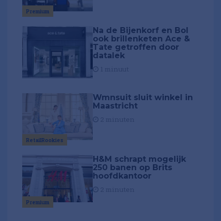
Premium
Na de Bijenkorf en Bol
ook brillenketen Ace &
Tate getroffen door
datalek
1 minuut
Wmnsuit sluit winkel in
Maastricht
2 minuten
RetailRookies
H&M schrapt mogelijk
250 banen op Brits
hoofdkantoor
2 minuten
Premium