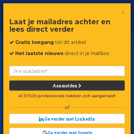
De retailtoekomst volgens
×
Walmart, Target en Best Buy
Laat je mailadres achter en
lees direct verder
Gratis toegang
tot dit artikel
Het laatste nieuws
direct in je mailbox
Aanmelden
Al 57.500 professionals hebben zich aangemeld!
of
Ga verder met LinkedIn
Ga verder met Google