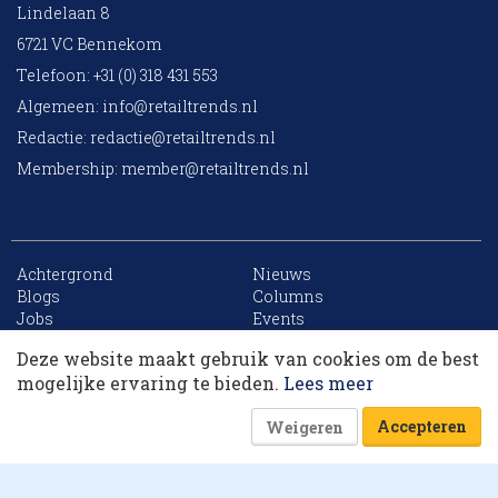
Lindelaan 8
6721 VC Bennekom
Telefoon: +31 (0) 318 431 553
Algemeen:
info@retailtrends.nl
Redactie:
redactie@retailtrends.nl
Membership:
member@retailtrends.nl
Achtergrond
Nieuws
10 collega’s
Blogs
Columns
Jobs
Events
Contact
Word member
Deze website maakt gebruik van cookies om de best
Archief
Sitemap
Korting op events
mogelijke ervaring te bieden.
Lees meer
Accepteren
Weigeren
Website is powered by