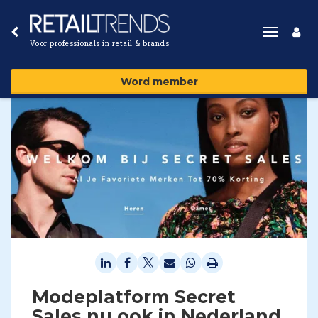
Toggle
Voor professionals in retail & brands
navigat
Word member
Modeplatform Secret
Sales nu ook in Nederland