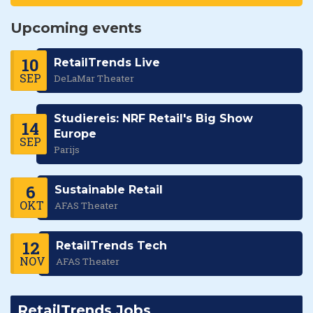
Upcoming events
10
RetailTrends Live
SEP
DeLaMar Theater
Studiereis: NRF Retail's Big Show
14
Europe
SEP
Parijs
6
Sustainable Retail
OKT
AFAS Theater
12
RetailTrends Tech
NOV
AFAS Theater
RetailTrends Jobs